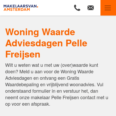
Makelaars van Amsterdam
Woning Waarde
Ons aanbod
Adviesdagen Pelle
Woningzoekers
Freijsen
Onze makelaars
Onze expertises
Wilt u weten wat u met uw (over)waarde kunt
Huis verkopen
doen? Meld u aan voor de Woning Waarde
Adviesdagen en ontvang een Gratis
Huis kopen
Waardebepaling en vrijblijvend woonadvies. Vul
Uw huis verhuren
onderstaand formulier in en verstuur het, dan
neemt onze makelaar Pelle Freijsen contact met u
Onze diensten
op voor een afspraak.
Contact