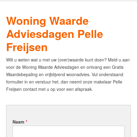
Word jij onze nieuwe makelaar?
Woning Waarde Adviesdagen
Woning Waarde
De waarde van uw woning
Adviesdagen Pelle
Blog
Freijsen
De Amsterdamse woningmarkt
verandert
Wilt u weten wat u met uw (over)waarde kunt doen? Meld u aan
voor de Woning Waarde Adviesdagen en ontvang een Gratis
Lees de blog van
Redactie Makelaars van
Waardebepaling en vrijblijvend woonadvies. Vul onderstaand
Amsterdam
formulier in en verstuur het, dan neemt onze makelaar Pelle
Freijsen contact met u op voor een afspraak.
Maak een afspraak
Makelaars van Amsterdam
Naam
*
amsterdam@makelaarsvan.nl
+31 (0)20 333 11 10