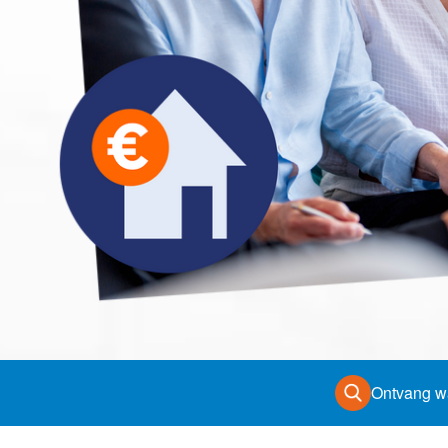
van Amsterdam
Contact
De waard
Ontvang w