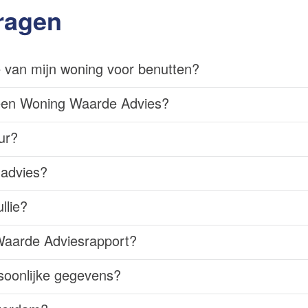
ragen
 van mijn woning voor benutten?
een Woning Waarde Advies?
ur?
nadvies?
llie?
Waarde Adviesrapport?
soonlijke gegevens?