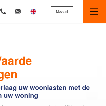
Move.nl
Woningzoekers
aarde
Huis verkopen
gen
erlaag uw woonlasten met de
Onze diensten
n uw woning