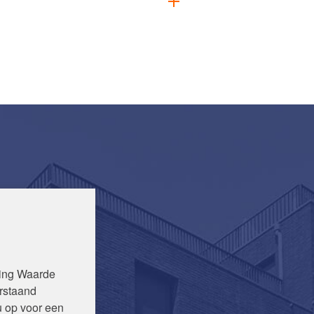
ning Waarde
rstaand
u op voor een