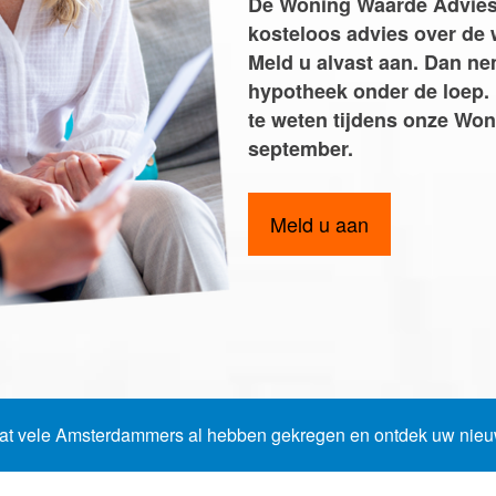
De Woning Waarde Adviesd
Word jij onze nieuwe makel
kosteloos advies over de
Meld u alvast aan. Dan n
hypotheek onder de loep. 
te weten tijdens onze Wo
e van uw woning
september.
Meld u aan
at vele Amsterdammers al hebben gekregen en ontdek uw ni