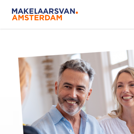
Blog
Makelaar
Onze mak
De Amsterdamse
Huis kop
woningmarkt
verandert
Lees de blog van
Redactie Makelaars