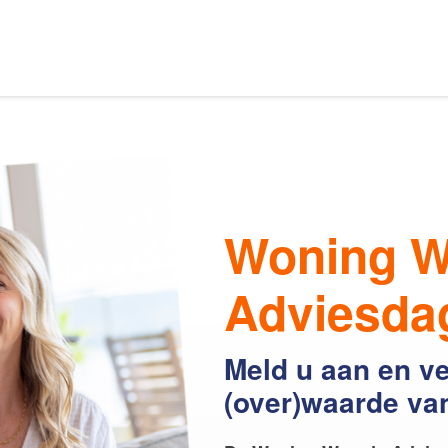
Ons aanbod
s van Amsterdam
Woning W
elaars
Onze expertises
Adviesda
Meld u aan en v
en
Uw huis verhuren
(over)waarde va