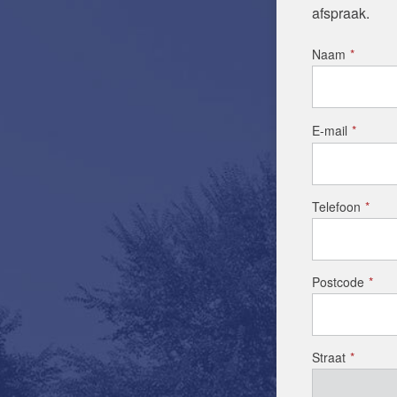
afspraak.
Naam
*
E-mail
*
Telefoon
*
Postcode
*
Straat
*