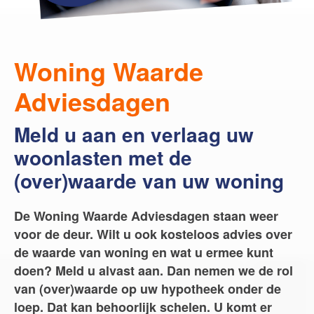
Word jij onze nieuwe makelaar?
Woning Waarde Adviesdagen
De waarde van uw woning
Woning Waarde
Adviesdagen
Blog
De Amsterdamse woningmarkt
Meld u aan en verlaag uw
verandert
woonlasten met de
Lees de blog van
Redactie Makelaars van
Amsterdam
(over)waarde van uw woning
De Woning Waarde Adviesdagen staan weer
Maak een afspraak
voor de deur. Wilt u ook kosteloos advies over
de waarde van woning en wat u ermee kunt
Makelaars van Amsterdam
doen? Meld u alvast aan. Dan nemen we de rol
amsterdam@makelaarsvan.nl
van (over)waarde op uw hypotheek onder de
+31 (0)20 333 11 10
loep. Dat kan behoorlijk schelen. U komt er