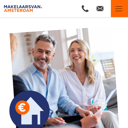
Makelaars van Amsterdam
Ons aanbod
Woningzoekers
Onze makelaars
Onze expertises
Huis verkopen
Huis kopen
Uw huis verhuren
Onze diensten
Contact