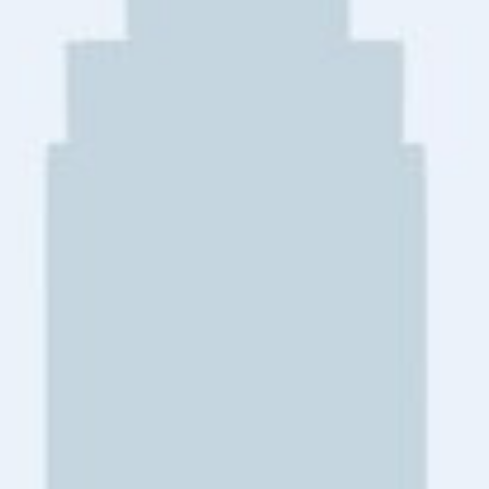
Wij zijn lid van CEPI
Onze 10 zekerheden
Ons aanbod
Woningzoekers
Onze makelaars
Jan Jaap ten Arve
Filipe Bataglia
Ton Coffeng
Pelle Freijsen
Jori Netiv
Wilma Out
Anthonie Schilder
Rogier de Vries
Mathias Elias
Maurits Rodermond