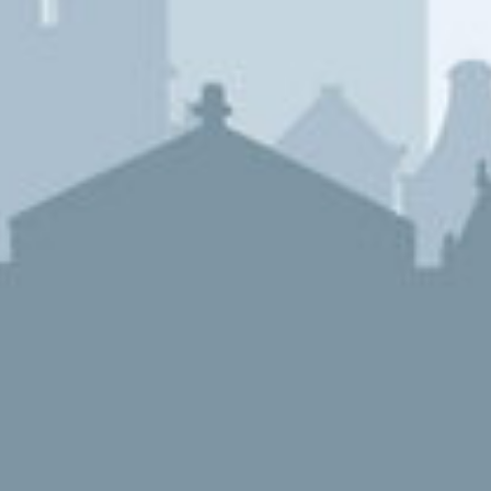
Woonwens Zoekprofiel
Aankoop-verkoop Combideal
Bieden op een huis in Amsterdam
Een huis kopen in 9 stappen
Hypotheekadvies
De waarde van uw woning
Voorverkoop & Stille Verkoop
Aankoopbemiddeling
Haalbaarheidscertificaat
Gratis Haalbaarheidscheck
Woningzoekers Service
Rondje van het Huis
Plan uw bezichtiging online
Tevreden? Ontvang een dinercheque!
Uw huis verhuren