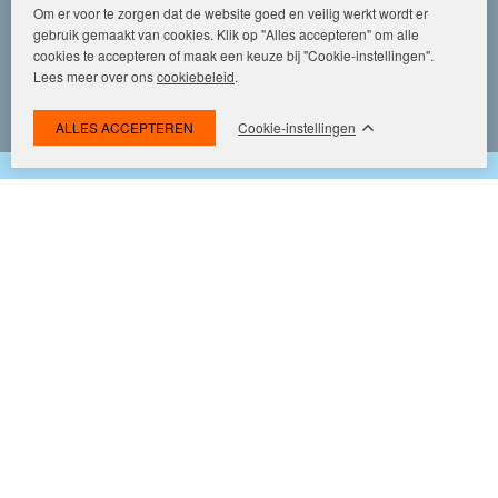
Zelfstandig makelaar worden bij Makelaars van
Om er voor te zorgen dat de website goed en veilig werkt wordt er
gebruik gemaakt van cookies. Klik op "Alles accepteren" om alle
Amsterdam
cookies te accepteren of maak een keuze bij "Cookie-instellingen".
Vacature Zelfstandig Register Makelaar
Lees meer over ons
cookiebeleid
.
Vacature Senior Zelfstandig Makelaar
Cookie-instellingen
Vacature Medior Zelfstandig Makelaar
Vacature Junior Zelfstandig makelaar
Vacature Trainee Zelfstandig Makelaar
Meld u aan
Klaar om je eigen praktijk te bouwen?
Ons verdienmodel
Naam
*
Selectie & toelating
Ons groeimodel
Ons kostenmodel
E-mailadres
*
Ontdek jouw kansen in ons hele werkgebied
Woning Waarde Adviesdagen
De waarde van uw woning
Telefoon
*