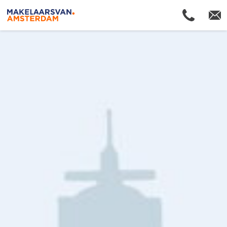
Makelaars van Amsterdam
Welkom bij Makelaars van Amsterdam
Onze makelaars bloggen
Onze redactie
Nieuws van de makelaars
Onze voordelen
De actuele woningmarktcijfers van Amsterdam
Reviews van blije klanten
Word jij onze nieuwe makelaar?
Onze aan- en verkochte panden
Uw eigen dossier
Onze waarden
Lid van Vastgoed Nederland