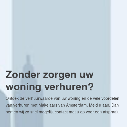
Onze expertises
Stadsdelen in Amsterdam
Wijken in Amsterdam
Huis verkopen
Huis verkopen in 9 stappen
De waarde van uw woning
Uw Woningpromotieplan
Zonder zorgen uw
Exclusief Open Huis
Online Bezichtigen
woning verhuren?
Of kies uit onze Woningzoekers
Tevreden? Ontvang een dinercheque!
Ontdek de verhuurwaarde van uw woning en de vele voordelen
Open Huizen Route
van verhuren met Makelaars van Amsterdam. Meld u aan. Dan
nemen wij zo snel mogelijk contact met u op voor een afspraak.
Huis kopen
Woonwens Oriëntatiegesprek