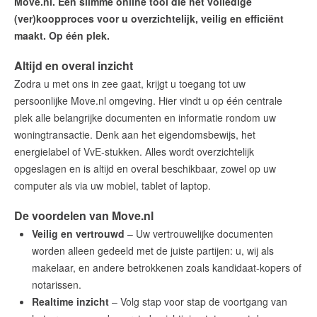
Move.nl. Een slimme online tool die het volledige
Onze waarden
(ver)koopproces voor u overzichtelijk, veilig en efficiënt
Lid van Vastgoed Nederland
maakt. Op één plek.
Wij zijn lid van CEPI
Altijd en overal inzicht
Onze 10 zekerheden
Zodra u met ons in zee gaat, krijgt u toegang tot uw
Ons aanbod
persoonlijke
Move.nl omgeving. Hier vindt u op één centrale
plek alle belangrijke documenten en informatie rondom uw
Woningzoekers
woningtransactie. Denk aan het eigendomsbewijs, het
Onze makelaars
energielabel of VvE-stukken. Alles wordt overzichtelijk
opgeslagen en is altijd en overal beschikbaar, zowel op uw
Onze expertises
computer als via uw mobiel, tablet of laptop.
Huis verkopen
De voordelen van Move.nl
Huis kopen
Veilig en vertrouwd
– Uw vertrouwelijke documenten
Uw huis verhuren
worden alleen gedeeld met de juiste partijen: u, wij als
makelaar, en andere betrokkenen zoals kandidaat-kopers of
Onze diensten
notarissen.
Contact
Realtime inzicht
– Volg stap voor stap de voortgang van