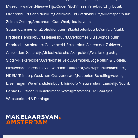
Museumkwartier
Nieuwe Pijp
Oude Pijp
Prinses Irenebuurt
Rijnbuurt
Rivierenbuurt
Scheldebuurt
Schinkelbuurt
Stadionbuurt
Willemsparkbuurt
Zuidas
Osdorp
Amsterdam Oud-West
Houthavens
Spaarndammer- en Zeeheldenbuurt
Staatsliedenbuurt
Centrale Markt
Frederik Hendrikbuurt
Helmersbuurt
Overtoomse Sluis
Vondelbuurt
Eendracht
Amsterdam Geuzenveld
Amsterdam Slotermeer-Zuidwest
Amsterdam Sloterdijk
Middelveldsche Akerpolder
Westlandgracht
Sloter-/Riekerpolder
Overtoomse Veld
Overhoeks
Vogelbuurt & IJ-plein
Nieuwendammerham
Nieuwendam
Buiksloot
Volewijck
Buiksloterham
NDSM
Tuindorp Oostzaan
Oostzanerwerf
Kadoelen
Schellingwoude
Elzenhagen
Waterlandpleinbuurt
Tuindorp Nieuwendam
Landelijk Noord
Banne Buiksloot
Buikslotermeer
Watergraafsmeer
De Baarsjes
Weesperbuurt & Plantage