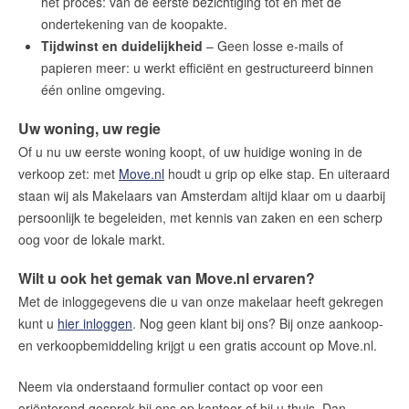
het proces: van de eerste bezichtiging tot en met de
Word jij onze nieuwe makelaar?
ondertekening van de koopakte.
Woning Waarde Adviesdagen
Tijdwinst en duidelijkheid
– Geen losse e-mails of
papieren meer: u werkt efficiënt en gestructureerd binnen
De waarde van uw woning
één online omgeving.
Blog
Uw woning, uw regie
Of u nu uw eerste woning koopt, of uw huidige woning in de
De Amsterdamse woningmarkt
verkoop zet: met
Move.nl
houdt u grip op elke stap. En uiteraard
verandert
staan wij als Makelaars van Amsterdam altijd klaar om u daarbij
Lees de blog van
Redactie Makelaars van
persoonlijk te begeleiden, met kennis van zaken en een scherp
Amsterdam
oog voor de lokale markt.
Wilt u ook het gemak van Move.nl ervaren?
Maak een afspraak
Met de inloggegevens die u van onze makelaar heeft gekregen
kunt u
hier inloggen
. Nog geen klant bij ons? Bij onze aankoop-
Makelaars van Amsterdam
en verkoopbemiddeling krijgt u een gratis account op Move.nl.
amsterdam@makelaarsvan.nl
Neem via onderstaand formulier
contact op voor een
+31 (0)20 333 11 10
oriënterend gesprek bij ons op kantoor of bij u thuis. Dan