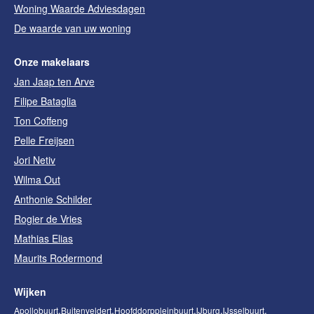
Woning Waarde Adviesdagen
De waarde van uw woning
Onze makelaars
Jan Jaap ten Arve
Filipe Bataglia
Ton Coffeng
Pelle Freijsen
Jori Netiv
Wilma Out
Anthonie Schilder
Rogier de Vries
Mathias Elias
Maurits Rodermond
Wijken
Apollobuurt
Buitenveldert
Hoofddorppleinbuurt
IJburg
IJsselbuurt