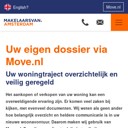
Move.nl
English?
Makelaars van Amsterdam
Uw eigen dossier via
Welkom bij Makelaars van Amsterdam
Move.nl
Onze makelaars bloggen
Onze redactie
Uw woningtraject overzichtelijk en
Nieuws van de makelaars
veilig geregeld
Onze voordelen
De actuele woningmarktcijfers van Amsterdam
Het aankopen of verkopen van uw woning kan een
Reviews van blije klanten
overweldigende ervaring zijn. Er komen veel zaken bij
Word jij onze nieuwe makelaar?
kijken, met evenveel documenten. Wij weten als geen ander
hoe belangrijk overzicht en heldere communicatie is in uw
Onze aan- en verkochte panden
nieuwe woonavontuur. Daarom maken wij gebruik van
Uw eigen dossier