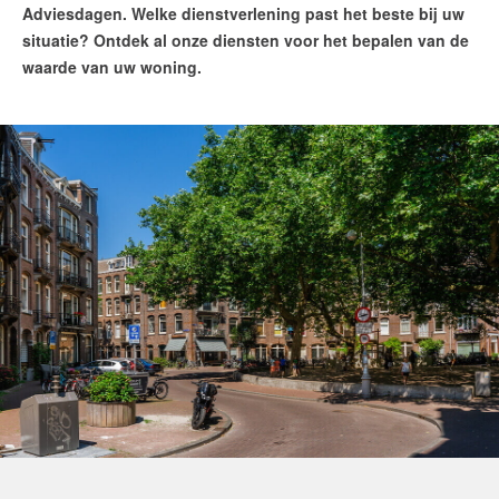
Adviesdagen.
Welke dienstverlening past het beste bij uw
Contact
situatie?
Ontdek al onze diensten voor het bepalen van de
Word jij onze nieuwe makelaar?
waarde van uw woning.
Woning Waarde Adviesdagen
De waarde van uw woning
Woning Waarde Scan
Woning Waarde Update
Woning Waarde Advies
Taxatierapport
Woning Waarde Adviesdagen
Blog
De Amsterdamse woningmarkt
verandert
Lees de blog van
Redactie Makelaars van
Amsterdam