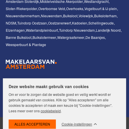
Amsterdam Sloterdijk
Middelveldsche Akerpolder
Westlandgracht
Sloter-/Riekerpolder
Overtoomse Veld
Overhoeks
Vogelbuurt & IJ-plein
Nieuwendammerham
Nieuwendam
Buiksloot
Volewijck
Buiksloterham
NDSM
Tuindorp Oostzaan
Oostzanerwerf
Kadoelen
Schellingwoude
Elzenhagen
Waterlandpleinbuurt
Tuindorp Nieuwendam
Landelijk Noord
Banne Buiksloot
Buikslotermeer
Watergraafsmeer
De Baarsjes
Weesperbuurt & Plantage
Volg ons op:
Deze website maakt gebruik van cookies
Om er voor te zorgen dat de website goed en veilig werkt wordt er
gebruik gemaakt van cookies. Klik op "Alles accepteren" om alle
cookies te accepteren of maak een keuze bij "Cookie-instellingen".
Lees meer over ons
cookiebeleid
.
Cookie-instellingen
© Makelaars van Amsterdam. Alle rechten voorbehouden.
Disclaimer
|