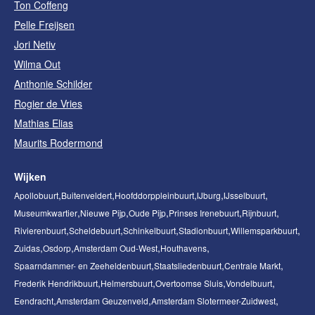
Ton Coffeng
Pelle Freijsen
Jori Netiv
Wilma Out
Anthonie Schilder
Rogier de Vries
Mathias Elias
Maurits Rodermond
Wijken
Apollobuurt
Buitenveldert
Hoofddorppleinbuurt
IJburg
IJsselbuurt
Museumkwartier
Nieuwe Pijp
Oude Pijp
Prinses Irenebuurt
Rijnbuurt
Rivierenbuurt
Scheldebuurt
Schinkelbuurt
Stadionbuurt
Willemsparkbuurt
Zuidas
Osdorp
Amsterdam Oud-West
Houthavens
Spaarndammer- en Zeeheldenbuurt
Staatsliedenbuurt
Centrale Markt
Frederik Hendrikbuurt
Helmersbuurt
Overtoomse Sluis
Vondelbuurt
Eendracht
Amsterdam Geuzenveld
Amsterdam Slotermeer-Zuidwest