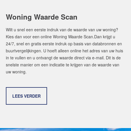
Woning Waarde Scan
Maak een afspraak
Wilt u snel een eerste indruk van de waarde van uw woning?
Makelaars van Amsterdam
Kies dan voor een online Woning Waarde Scan.Dan krijgt u
24/7, snel en gratis eerste indruk op basis van databronnen en
amsterdam@makelaarsvan.nl
buurtvergelijkingen. U hoeft alleen online het adres van uw huis
+31 (0)20 333 11 10
in te vullen en u ontvangt de waarde direct via e-mail. Dit is de
snelste manier om een indicatie te krijgen van de waarde van
uw woning.
English?
LEES VERDER