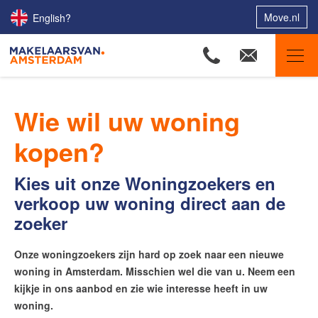
Move.nl
English?
Makelaars van Amsterdam
Wie wil uw woning
Ons aanbod
kopen?
Woningzoekers
Onze makelaars
Kies uit onze Woningzoekers en
verkoop uw woning direct aan de
Onze expertises
zoeker
Huis verkopen
Huis kopen
Onze woningzoekers zijn hard op zoek naar een nieuwe
woning in Amsterdam. Misschien wel die van u. Neem een
Uw huis verhuren
kijkje in ons aanbod en zie wie interesse heeft in uw
Onze diensten
woning.