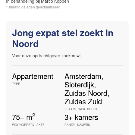
In behandeling bij Marco Koppen
1 maand geleden geactualiseerd
Jong expat stel zoekt in
Noord
Voor onze opdrachtgever zoeken wij:
Appartement
Amsterdam
,
Sloterdijk
,
TYPE
Zuidas Noord
,
Zuidas Zuid
PLAATS
,
WIJK
,
BUURT
2
75+
m
3+
kamers
WOONOPPERVLAKTE
AANTAL KAMERS