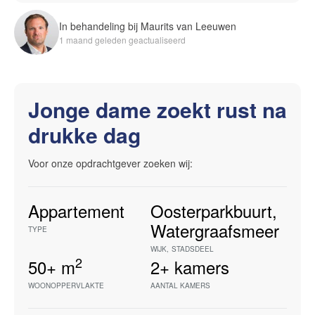
In behandeling bij Maurits van Leeuwen
1 maand geleden geactualiseerd
Jonge dame zoekt rust na
drukke dag
Voor onze opdrachtgever zoeken wij:
Appartement
Oosterparkbuurt
,
Watergraafsmeer
TYPE
WIJK
,
STADSDEEL
2
50+
m
2+
kamers
WOONOPPERVLAKTE
AANTAL KAMERS