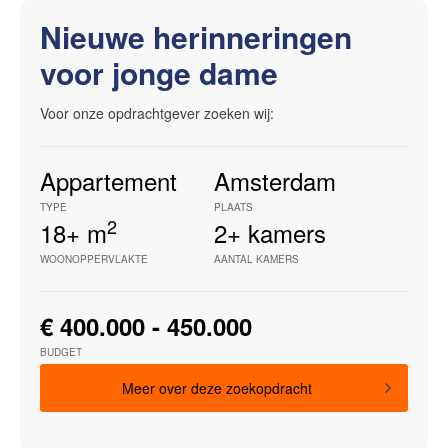
Nieuwe herinneringen
voor jonge dame
Voor onze opdrachtgever zoeken wij:
Appartement
Amsterdam
TYPE
PLAATS
2
18+
m
2+
kamers
WOONOPPERVLAKTE
AANTAL KAMERS
€ 400.000 - 450.000
BUDGET
Meer over deze zoekopdracht