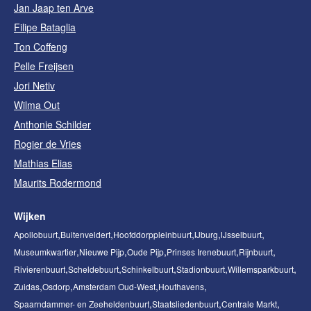
Jan Jaap ten Arve
Filipe Bataglia
Ton Coffeng
Pelle Freijsen
Jori Netiv
Wilma Out
Anthonie Schilder
Rogier de Vries
Mathias Elias
Maurits Rodermond
Wijken
Apollobuurt
Buitenveldert
Hoofddorppleinbuurt
IJburg
IJsselbuurt
Museumkwartier
Nieuwe Pijp
Oude Pijp
Prinses Irenebuurt
Rijnbuurt
Rivierenbuurt
Scheldebuurt
Schinkelbuurt
Stadionbuurt
Willemsparkbuurt
Zuidas
Osdorp
Amsterdam Oud-West
Houthavens
Spaarndammer- en Zeeheldenbuurt
Staatsliedenbuurt
Centrale Markt