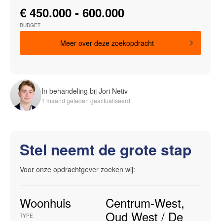
€ 450.000 - 600.000
BUDGET
Meer over deze zoekopdracht
In behandeling bij Jori Netiv
1 maand geleden geactualiseerd
Stel neemt de grote stap
Voor onze opdrachtgever zoeken wij:
Woonhuis
Centrum-West
,
Oud West / De
TYPE