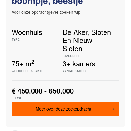
boompje, beestje
Voor onze opdrachtgever zoeken wij:
Woonhuis
De Aker, Sloten
En Nieuw
TYPE
Sloten
STADSDEEL
2
75+
m
3+
kamers
WOONOPPERVLAKTE
AANTAL KAMERS
€ 450.000 - 650.000
BUDGET
Meer over deze zoekopdracht