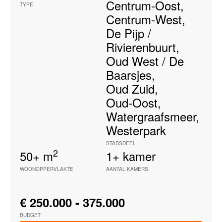
Centrum-Oost
,
TYPE
Centrum-West
,
De Pijp /
Rivierenbuurt
,
Oud West / De
Baarsjes
,
Oud Zuid
,
Oud-Oost
,
Watergraafsmeer
,
Westerpark
STADSDEEL
2
50+
m
1+
kamer
WOONOPPERVLAKTE
AANTAL KAMERS
€ 250.000 - 375.000
BUDGET