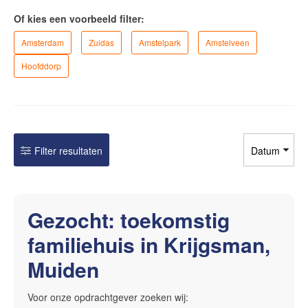
amsterdam@makelaarsvan.nl
Of kies een voorbeeld filter:
+31 (0)20 333 11 10
Amsterdam
Zuidas
Amstelpark
Amstelveen
Hoofddorp
English?
Filter resultaten
Gezocht: toekomstig
familiehuis in Krijgsman,
Muiden
Voor onze opdrachtgever zoeken wij: