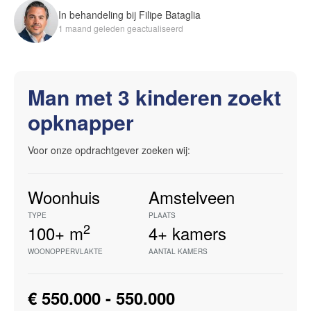
In behandeling bij Filipe Bataglia
1 maand geleden geactualiseerd
Man met 3 kinderen zoekt
opknapper
Voor onze opdrachtgever zoeken wij:
Woonhuis
Amstelveen
TYPE
PLAATS
2
100+
m
4+
kamers
WOONOPPERVLAKTE
AANTAL KAMERS
€ 550.000 - 550.000