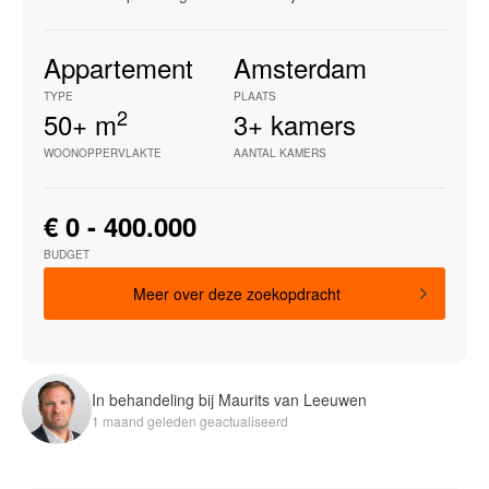
Appartement
Amsterdam
TYPE
PLAATS
2
50+
m
3+
kamers
WOONOPPERVLAKTE
AANTAL KAMERS
€ 0 - 400.000
BUDGET
Meer over deze zoekopdracht
In behandeling bij Maurits van Leeuwen
1 maand geleden geactualiseerd