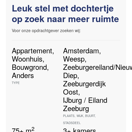
Leuk stel met dochtertje
op zoek naar meer ruimte
Voor onze opdrachtgever zoeken wij:
Appartement
,
Amsterdam
,
Woonhuis
,
Weesp
,
Bouwgrond
,
Zeeburgereiland/Nieu
Anders
Diep
,
Zeeburgerdijk
TYPE
Oost
,
IJburg / Eiland
Zeeburg
PLAATS
,
WIJK
,
BUURT
,
STADSDEEL
2
75+
m
3+
kamers