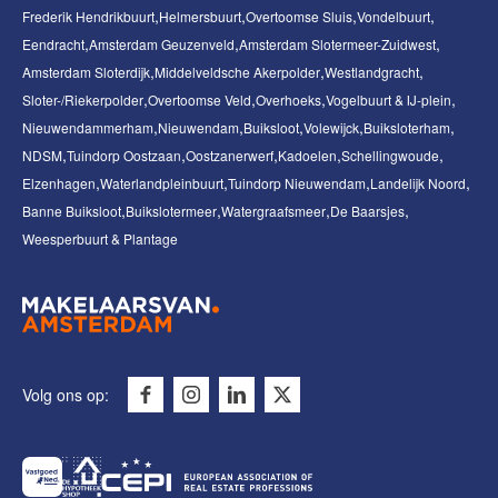
Frederik Hendrikbuurt
Helmersbuurt
Overtoomse Sluis
Vondelbuurt
Eendracht
Amsterdam Geuzenveld
Amsterdam Slotermeer-Zuidwest
Amsterdam Sloterdijk
Middelveldsche Akerpolder
Westlandgracht
Sloter-/Riekerpolder
Overtoomse Veld
Overhoeks
Vogelbuurt & IJ-plein
Nieuwendammerham
Nieuwendam
Buiksloot
Volewijck
Buiksloterham
NDSM
Tuindorp Oostzaan
Oostzanerwerf
Kadoelen
Schellingwoude
Elzenhagen
Waterlandpleinbuurt
Tuindorp Nieuwendam
Landelijk Noord
Banne Buiksloot
Buikslotermeer
Watergraafsmeer
De Baarsjes
Weesperbuurt & Plantage
Volg ons op: