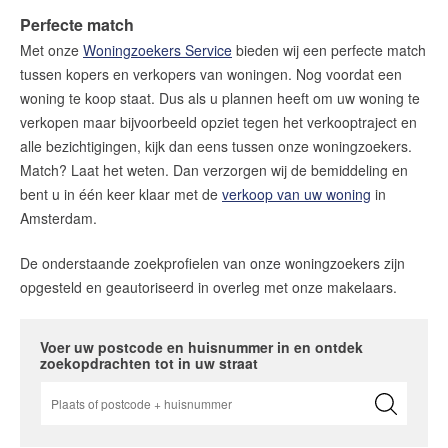
Contact
Perfecte match
Met onze
Woningzoekers Service
bieden wij een perfecte match
Word jij onze nieuwe makelaar?
tussen kopers en verkopers van woningen. Nog voordat een
Woning Waarde Adviesdagen
woning te koop staat. Dus als u plannen heeft om uw woning te
De waarde van uw woning
verkopen maar bijvoorbeeld opziet tegen het verkooptraject en
alle bezichtigingen, kijk dan eens tussen onze woningzoekers.
Match? Laat het weten. Dan verzorgen wij de bemiddeling en
Blog
bent u in één keer klaar met de
verkoop van uw woning
in
De Amsterdamse woningmarkt
Amsterdam.
verandert
De onderstaande zoekprofielen van onze woningzoekers zijn
Lees de blog van
Redactie Makelaars van
opgesteld en geautoriseerd in overleg met onze makelaars.
Amsterdam
Voer uw postcode en huisnummer in en ontdek
Maak een afspraak
zoekopdrachten tot in uw straat
Makelaars van Amsterdam