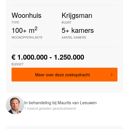
Woonhuis
Krijgsman
TYPE
BUURT
2
100+
m
5+
kamers
WOONOPPERVLAKTE
AANTAL KAMERS
€ 1.000.000 - 1.250.000
BUDGET
Meer over deze zoekopdracht
In behandeling bij Maurits van Leeuwen
1 maand geleden geactualiseerd