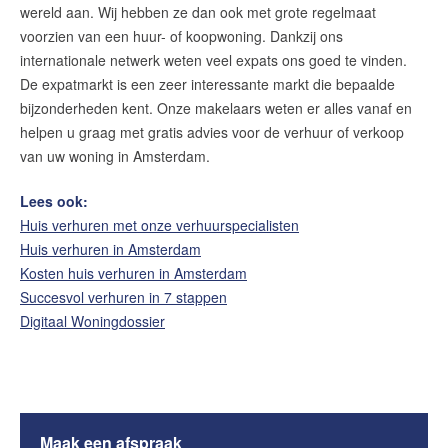
wereld aan. Wij hebben ze dan ook met grote regelmaat
Amsterdam
voorzien van een huur- of koopwoning. Dankzij ons
internationale netwerk weten veel expats ons goed te vinden.
De expatmarkt is een zeer interessante markt die bepaalde
Maak een afspraak
bijzonderheden kent. Onze makelaars weten er alles vanaf en
helpen u graag met gratis advies voor de verhuur of verkoop
Makelaars van Amsterdam
van uw woning in Amsterdam.
amsterdam@makelaarsvan.nl
Lees ook:
+31 (0)20 333 11 10
Huis verhuren met onze verhuurspecialisten
Huis verhuren in Amsterdam
Kosten huis verhuren in Amsterdam
Succesvol verhuren in 7 stappen
English?
Digitaal Woningdossier
Maak een afspraak