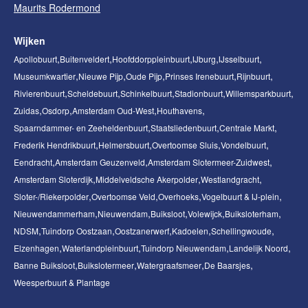
Maurits Rodermond
Wijken
Apollobuurt
Buitenveldert
Hoofddorppleinbuurt
IJburg
IJsselbuurt
Museumkwartier
Nieuwe Pijp
Oude Pijp
Prinses Irenebuurt
Rijnbuurt
Rivierenbuurt
Scheldebuurt
Schinkelbuurt
Stadionbuurt
Willemsparkbuurt
Zuidas
Osdorp
Amsterdam Oud-West
Houthavens
Spaarndammer- en Zeeheldenbuurt
Staatsliedenbuurt
Centrale Markt
Frederik Hendrikbuurt
Helmersbuurt
Overtoomse Sluis
Vondelbuurt
Eendracht
Amsterdam Geuzenveld
Amsterdam Slotermeer-Zuidwest
Amsterdam Sloterdijk
Middelveldsche Akerpolder
Westlandgracht
Sloter-/Riekerpolder
Overtoomse Veld
Overhoeks
Vogelbuurt & IJ-plein
Nieuwendammerham
Nieuwendam
Buiksloot
Volewijck
Buiksloterham
NDSM
Tuindorp Oostzaan
Oostzanerwerf
Kadoelen
Schellingwoude
Elzenhagen
Waterlandpleinbuurt
Tuindorp Nieuwendam
Landelijk Noord
Banne Buiksloot
Buikslotermeer
Watergraafsmeer
De Baarsjes
Weesperbuurt & Plantage