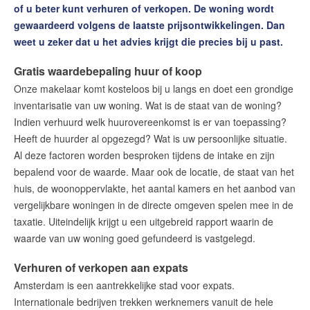
Huis verhuren in Amsterdam
of u beter kunt verhuren of verkopen. De woning wordt
Kosten verhuur
gewaardeerd volgens de laatste prijsontwikkelingen. Dan
Succesvol verhuren in 7 stappen
weet u zeker dat u het advies krijgt die precies bij u past.
Veilig verhuren begint met uitvoerig screenen
Gratis waardebepaling huur of koop
Ons aanbod huurwoningen
Onze makelaar komt kosteloos bij u langs en doet een grondige
inventarisatie van uw woning. Wat is de staat van de woning?
Onze diensten
Indien verhuurd welk huurovereenkomst is er van toepassing?
Contact
Heeft de huurder al opgezegd? Wat is uw persoonlijke situatie.
Al deze factoren worden besproken tijdens de intake en zijn
Word jij onze nieuwe makelaar?
bepalend voor de waarde. Maar ook de locatie, de staat van het
Woning Waarde Adviesdagen
huis, de woonoppervlakte, het aantal kamers en het aanbod van
De waarde van uw woning
vergelijkbare woningen in de directe omgeven spelen mee in de
taxatie. Uiteindelijk krijgt u een uitgebreid rapport waarin de
waarde van uw woning goed gefundeerd is vastgelegd.
Blog
Verhuren of verkopen aan expats
De Amsterdamse woningmarkt
verandert
Amsterdam is een aantrekkelijke stad voor expats.
Internationale bedrijven trekken werknemers vanuit de hele
Lees de blog van
Redactie Makelaars van