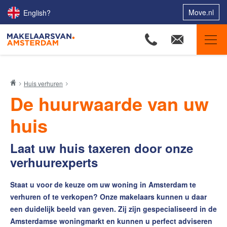
Move.nl
English?
Makelaars van Amsterdam
Huis verhuren
Ons aanbod
De huurwaarde van uw
Woningzoekers
huis
Onze makelaars
Onze expertises
Laat uw huis taxeren door onze
verhuurexperts
Huis verkopen
Huis kopen
Staat u voor de keuze om uw woning in Amsterdam te
verhuren of te verkopen? Onze makelaars kunnen u daar
Uw huis verhuren
een duidelijk beeld van geven. Zij zijn gespecialiseerd in de
De huurwaarde van uw huis
Amsterdamse woningmarkt en kunnen u perfect adviseren