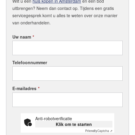
Wilt u een
huis kopen in Amsterdam
en een bod
+31 (0)20 333 11 10
uitbrengen? Neem dan contact op. Tijdens een gratis
servicegesprek komt u alles te weten over onze manier
van onderhandelen.
English?
Uw naam
*
Telefoonnummer
E-mailadres
*
Anti-robotverificatie
Klik om te starten
Friendly
Captcha ⇗