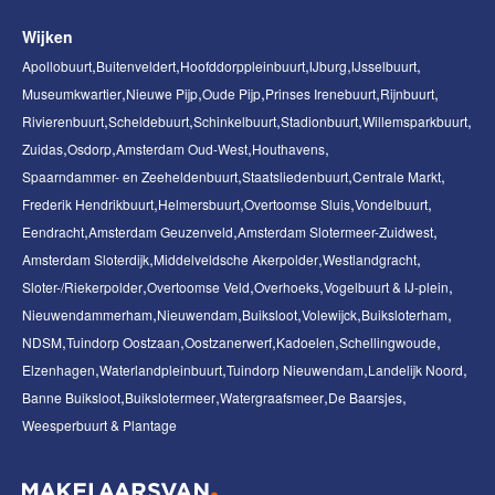
Wijken
Apollobuurt
Buitenveldert
Hoofddorppleinbuurt
IJburg
IJsselbuurt
Museumkwartier
Nieuwe Pijp
Oude Pijp
Prinses Irenebuurt
Rijnbuurt
Rivierenbuurt
Scheldebuurt
Schinkelbuurt
Stadionbuurt
Willemsparkbuurt
Zuidas
Osdorp
Amsterdam Oud-West
Houthavens
Spaarndammer- en Zeeheldenbuurt
Staatsliedenbuurt
Centrale Markt
Frederik Hendrikbuurt
Helmersbuurt
Overtoomse Sluis
Vondelbuurt
Eendracht
Amsterdam Geuzenveld
Amsterdam Slotermeer-Zuidwest
Amsterdam Sloterdijk
Middelveldsche Akerpolder
Westlandgracht
Sloter-/Riekerpolder
Overtoomse Veld
Overhoeks
Vogelbuurt & IJ-plein
Nieuwendammerham
Nieuwendam
Buiksloot
Volewijck
Buiksloterham
NDSM
Tuindorp Oostzaan
Oostzanerwerf
Kadoelen
Schellingwoude
Elzenhagen
Waterlandpleinbuurt
Tuindorp Nieuwendam
Landelijk Noord
Banne Buiksloot
Buikslotermeer
Watergraafsmeer
De Baarsjes
Weesperbuurt & Plantage