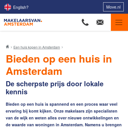
Move.nl
English?
Makelaars van Amsterdam
Een huis kopen in Amsterdam
Ons aanbod
Bieden op een huis in
Woningzoekers
Amsterdam
Onze makelaars
Onze expertises
De scherpste prijs door lokale
kennis
Huis verkopen
Huis kopen
Bieden op een huis is spannend en een proces waar veel
Woonwens Oriëntatiegesprek
ervaring bij komt kijken. Onze makelaars zijn specialisten
van de wijk en weten alles over nieuwe ontwikkelingen en
Woonwens Zoekprofiel
de waarde van woningen in Amsterdam. Namens u brengen
Aankoop-verkoop Combideal