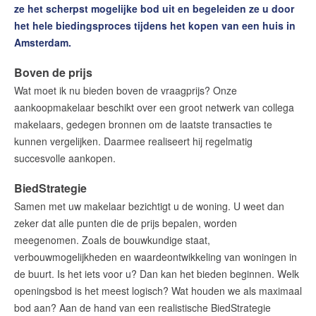
ze het scherpst mogelijke bod uit en begeleiden ze u door
Bieden op een huis in Amsterdam
het hele biedingsproces tijdens het kopen van een huis in
Een huis kopen in 9 stappen
Amsterdam.
Hypotheekadvies
Boven de prijs
De waarde van uw woning
Wat moet ik nu bieden boven de vraagprijs? Onze
Voorverkoop & Stille Verkoop
aankoopmakelaar beschikt over een groot netwerk van collega
Aankoopbemiddeling
makelaars, gedegen bronnen om de laatste transacties te
Haalbaarheidscertificaat
kunnen vergelijken. Daarmee realiseert hij regelmatig
succesvolle aankopen.
Gratis Haalbaarheidscheck
Woningzoekers Service
BiedStrategie
Rondje van het Huis
Samen met uw makelaar bezichtigt u de woning. U weet dan
Plan uw bezichtiging online
zeker dat alle punten die de prijs bepalen, worden
meegenomen. Zoals de bouwkundige staat,
Tevreden? Ontvang een dinercheque!
verbouwmogelijkheden en waardeontwikkeling van woningen in
Uw huis verhuren
de buurt. Is het iets voor u? Dan kan het bieden beginnen. Welk
openingsbod is het meest logisch? Wat houden we als maximaal
Onze diensten
bod aan? Aan de hand van een realistische BiedStrategie