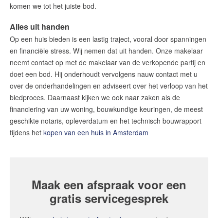
Contact
komen we tot het juiste bod.
Word jij onze nieuwe makelaar?
Alles uit handen
Woning Waarde Adviesdagen
Op een huis bieden is een lastig traject, vooral door spanningen
en financiële stress. Wij nemen dat uit handen. Onze makelaar
De waarde van uw woning
neemt contact op met de makelaar van de verkopende partij en
doet een bod. Hij onderhoudt vervolgens nauw contact met u
Blog
over de onderhandelingen en adviseert over het verloop van het
biedproces. Daarnaast kijken we ook naar zaken als de
De Amsterdamse woningmarkt
verandert
financiering van uw woning, bouwkundige keuringen, de meest
geschikte notaris, opleverdatum en het technisch bouwrapport
Lees de blog van
Redactie Makelaars van
tijdens het
kopen van een huis in Amsterdam
Amsterdam
Maak een afspraak
Maak een afspraak voor een
gratis servicegesprek
Makelaars van Amsterdam
amsterdam@makelaarsvan.nl