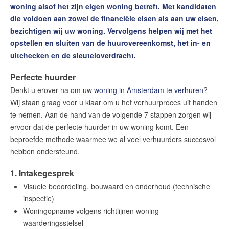
Huis verhuren in Amsterdam
woning alsof het zijn eigen woning betreft. Met kandidaten
Kosten verhuur
die voldoen aan zowel de financiële eisen als aan uw eisen,
Succesvol verhuren in 7 stappen
bezichtigen wij uw woning. Vervolgens helpen wij met het
opstellen en sluiten van de huurovereenkomst, het in- en
Veilig verhuren begint met uitvoerig screenen
uitchecken en de sleuteloverdracht.
Ons aanbod huurwoningen
Perfecte huurder
Onze diensten
Denkt u erover na om uw
woning in Amsterdam te verhuren
?
Contact
Wij staan graag voor u klaar om u het verhuurproces uit handen
te nemen. Aan de hand van de volgende 7 stappen zorgen wij
Word jij onze nieuwe makelaar?
ervoor dat de perfecte huurder in uw woning komt. Een
Woning Waarde Adviesdagen
beproefde methode waarmee we al veel verhuurders succesvol
De waarde van uw woning
hebben ondersteund.
1. Intakegesprek
Blog
Visuele beoordeling, bouwaard en onderhoud (technische
inspectie)
De Amsterdamse woningmarkt
verandert
Woningopname volgens richtlijnen woning
waarderingsstelsel
Lees de blog van
Redactie Makelaars van