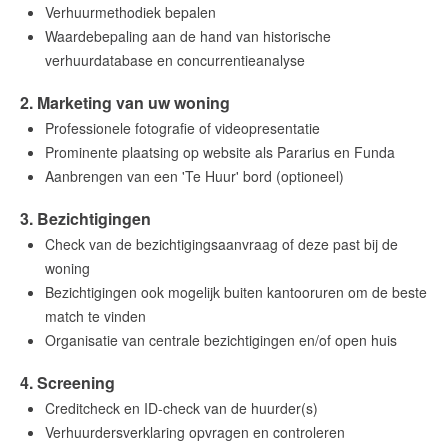
Verhuurmethodiek bepalen
Amsterdam
Waardebepaling aan de hand van historische
verhuurdatabase en concurrentieanalyse
Maak een afspraak
2. Marketing van uw woning
Professionele fotografie of videopresentatie
Makelaars van Amsterdam
Prominente plaatsing op website als Pararius en Funda
Aanbrengen van een 'Te Huur' bord (optioneel)
amsterdam@makelaarsvan.nl
+31 (0)20 333 11 10
3. Bezichtigingen
Check van de bezichtigingsaanvraag of deze past bij de
woning
Bezichtigingen ook mogelijk buiten kantooruren om de beste
English?
match te vinden
Organisatie van centrale bezichtigingen en/of open huis
4. Screening
Creditcheck en ID-check van de huurder(s)
Verhuurdersverklaring opvragen en controleren