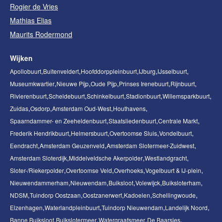
Rogier de Vries
Mathias Elias
Maurits Rodermond
Wijken
Apollobuurt
Buitenveldert
Hoofddorppleinbuurt
IJburg
IJsselbuurt
Museumkwartier
Nieuwe Pijp
Oude Pijp
Prinses Irenebuurt
Rijnbuurt
Rivierenbuurt
Scheldebuurt
Schinkelbuurt
Stadionbuurt
Willemsparkbuurt
Zuidas
Osdorp
Amsterdam Oud-West
Houthavens
Spaarndammer- en Zeeheldenbuurt
Staatsliedenbuurt
Centrale Markt
Frederik Hendrikbuurt
Helmersbuurt
Overtoomse Sluis
Vondelbuurt
Eendracht
Amsterdam Geuzenveld
Amsterdam Slotermeer-Zuidwest
Amsterdam Sloterdijk
Middelveldsche Akerpolder
Westlandgracht
Sloter-/Riekerpolder
Overtoomse Veld
Overhoeks
Vogelbuurt & IJ-plein
Nieuwendammerham
Nieuwendam
Buiksloot
Volewijck
Buiksloterham
NDSM
Tuindorp Oostzaan
Oostzanerwerf
Kadoelen
Schellingwoude
Elzenhagen
Waterlandpleinbuurt
Tuindorp Nieuwendam
Landelijk Noord
Banne Buiksloot
Buikslotermeer
Watergraafsmeer
De Baarsjes