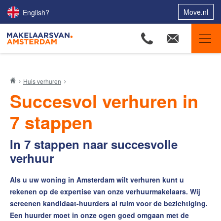
Move.nl
English?
Makelaars van Amsterdam
Huis verhuren
Ons aanbod
Succesvol verhuren in
Woningzoekers
7 stappen
Onze makelaars
Onze expertises
In 7 stappen naar succesvolle
verhuur
Huis verkopen
Huis kopen
Als u uw woning in Amsterdam wilt verhuren kunt u
rekenen op de expertise van onze verhuurmakelaars. Wij
Uw huis verhuren
screenen kandidaat-huurders al ruim voor de bezichtiging.
De huurwaarde van uw huis
Een huurder moet in onze ogen goed omgaan met de