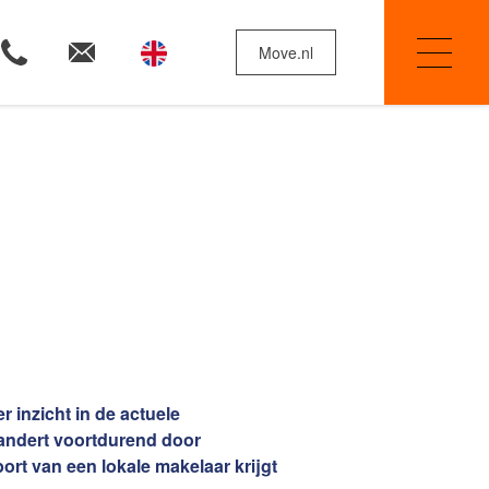
Move.nl
Woningzoekers
Huis verkopen
Huis verkopen in 9 stappen
De waarde van uw woning
Uw Woningpromotieplan
Exclusief Open Huis
 inzicht in de actuele
Online Bezichtigen
ndert voortdurend door
ort van een lokale makelaar krijgt
Of kies uit onze Woningzoekers