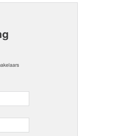
ng
makelaars