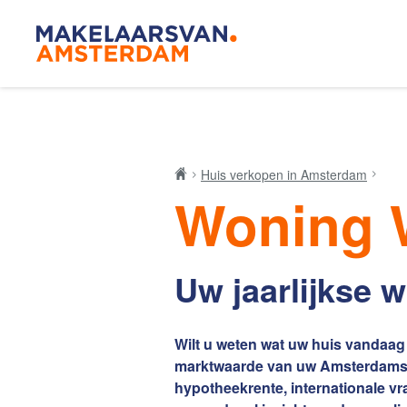
Blog
Makelaar
Huis verkopen in Amsterdam
Woning 
Onze mak
Uw jaarlijkse
De Amsterdamse
woningmarkt
Wilt u weten wat uw huis vandaag 
verandert
marktwaarde van uw Amsterdamse
hypotheekrente, internationale vr
Lees de blog van
Redactie Makelaars