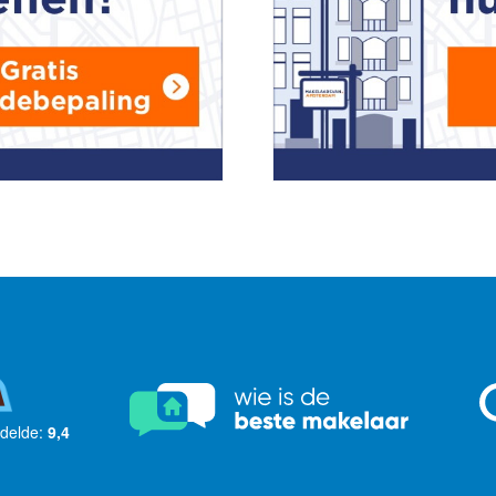
delde:
9,4