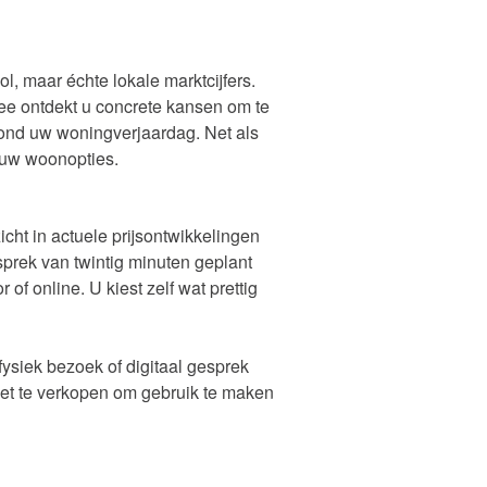
Tevreden? Ontvang een dinercheque!
Woning Waarde Update
Open Huizen Route
l, maar échte lokale marktcijfers.
ee ontdekt u concrete kansen om te
rond uw woningverjaardag. Net als
n uw woonopties.
Onze diensten
cht in actuele prijsontwikkelingen
sprek van twintig minuten geplant
f online. U kiest zelf wat prettig
Woning Waarde Adviesdagen
aar?
ysiek bezoek of digitaal gesprek
niet te verkopen om gebruik te maken