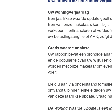
u waardevol inzicht zonder verpli
van Amsterdam
Uw woningverjaardag
Een jaarlijkse waarde update geeft 
Een van onze makelaars komt bij u 
verkopen, herfinancieren of verduu
uw belastingaangifte of APK, zorgt 
Huis kop
Gratis waarde analyse
Uw rapport bevat een grondige analys
en de populariteit van uw wijk. Het
worden met onze makelaar om eventuel
Contact
voelt.
Meld u aan via onderstaand formulie
ontvangt u binnen enkele dagen uw ra
van deze jaarlijkse update. Vraag 
De waard
De Woning Waarde Update is een indi