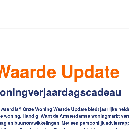
Ons aanbod
s van Amsterdam
Waarde Update
elaars
Onze expertises
 woningverjaardagscadeau
waard is? Onze Woning Waarde Update biedt jaarlijks helder
 woning. Handig. Want de Amsterdamse woningmarkt vera
aag en buurtontwikkelingen. Met een persoonlijk adviesrapp