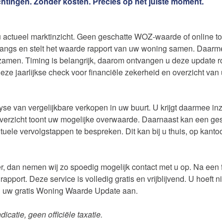
chtingen. Zonder kosten. Precies op het juiste moment.
u actueel marktinzicht. Geen geschatte WOZ-waarde of online too
langs en stelt het waarde rapport van uw woning samen. Daarm
rzamen. Timing is belangrijk, daarom ontvangen u deze update 
deze jaarlijkse check voor financiële zekerheid en overzicht va
en
Uw huis verhuren
e van vergelijkbare verkopen in uw buurt. U krijgt daarmee inzi
 overzicht toont uw mogelijke overwaarde. Daarnaast kan een ge
e vervolgstappen te bespreken. Dit kan bij u thuis, op kantoor o
Word jij onze nieuwe makel
r, dan nemen wij zo spoedig mogelijk contact met u op. Na een f
pport. Deze service is volledig gratis en vrijblijvend. U hoeft 
nu uw gratis Woning Waarde Update aan.
e van uw woning
catie, geen officiële taxatie.