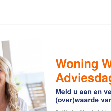
Ons aanbod
s van Amsterdam
Woning W
elaars
Onze expertises
Adviesda
Meld u aan en v
en
Uw huis verhuren
(over)waarde va