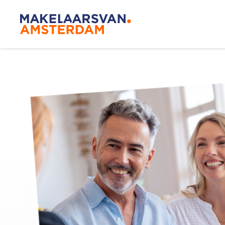
Blog
Makelaar
Onze mak
De Amsterdamse
Huis kop
woningmarkt
verandert
Lees de blog van
Redactie Makelaars