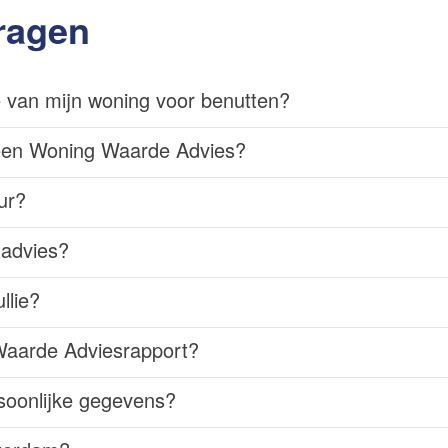
ragen
 van mijn woning voor benutten?
een Woning Waarde Advies?
ur?
nadvies?
llie?
Waarde Adviesrapport?
soonlijke gegevens?