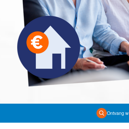
van Amsterdam
Contact
De waard
Ontvang w