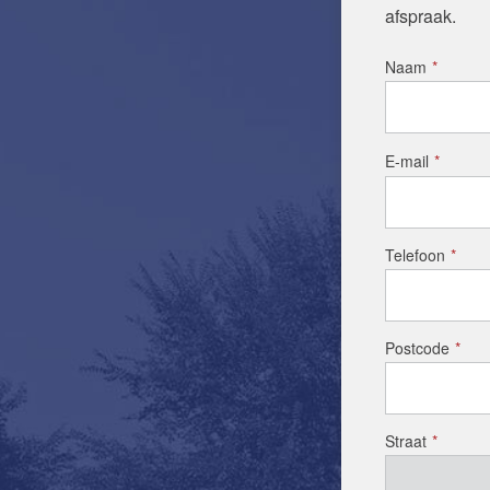
afspraak.
Naam
*
E-mail
*
Telefoon
*
Postcode
*
Straat
*