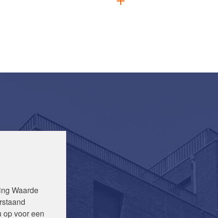
ning Waarde
rstaand
u op voor een