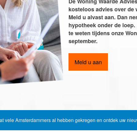
De Woning Waarde Adviesd
Word jij onze nieuwe makel
kosteloos advies over de
Meld u alvast aan. Dan n
hypotheek onder de loep. 
te weten tijdens onze Wo
e van uw woning
september.
Meld u aan
at vele Amsterdammers al hebben gekregen en ontdek uw ni