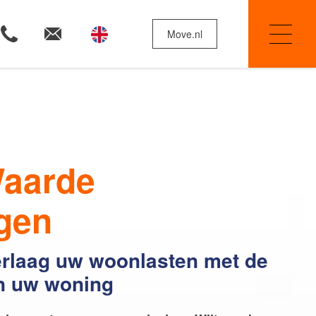
Move.nl
Woningzoekers
aarde
Huis verkopen
gen
erlaag uw woonlasten met de
Onze diensten
n uw woning