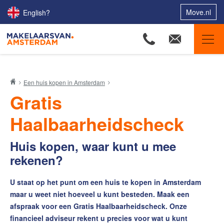
Move.nl
English?
Makelaars van Amsterdam
Een huis kopen in Amsterdam
Ons aanbod
Gratis
Woningzoekers
Haalbaarheidscheck
Onze makelaars
Onze expertises
Huis kopen, waar kunt u mee
rekenen?
Huis verkopen
Huis kopen
U staat op het punt om een huis te kopen in Amsterdam
Woonwens Oriëntatiegesprek
maar u weet niet hoeveel u kunt besteden. Maak een
afspraak voor een Gratis Haalbaarheidscheck. Onze
Woonwens Zoekprofiel
financieel adviseur rekent u precies voor wat u kunt
Aankoop-verkoop Combideal