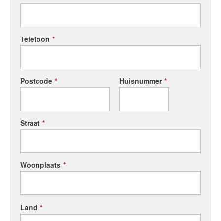
+31 (0)20 333 11 10
Telefoon
*
English?
Postcode
*
Huisnummer
*
Straat
*
Woonplaats
*
Land
*