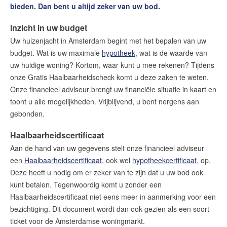
bieden. Dan bent u altijd zeker van uw bod.
Bieden op een huis in Amsterdam
Een huis kopen in 9 stappen
Inzicht in uw budget
Uw huizenjacht in Amsterdam begint met het bepalen van uw
Hypotheekadvies
budget. Wat is uw maximale
hypotheek
, wat is de waarde van
De waarde van uw woning
uw huidige woning? Kortom, waar kunt u mee rekenen? Tijdens
Voorverkoop & Stille Verkoop
onze Gratis Haalbaarheidscheck komt u deze zaken te weten.
Aankoopbemiddeling
Onze financieel adviseur brengt uw financiële situatie in kaart en
Haalbaarheidscertificaat
toont u alle mogelijkheden. Vrijblijvend, u bent nergens aan
gebonden.
Gratis Haalbaarheidscheck
Woningzoekers Service
Haalbaarheidscertificaat
Rondje van het Huis
Aan de hand van uw gegevens stelt onze financieel adviseur
Plan uw bezichtiging online
een
Haalbaarheidscertificaat
, ook wel
hypotheekcertificaat
, op.
Deze heeft u nodig om er zeker van te zijn dat u uw bod ook
Tevreden? Ontvang een dinercheque!
kunt betalen. Tegenwoordig komt u zonder een
Uw huis verhuren
Haalbaarheidscertificaat niet eens meer in aanmerking voor een
bezichtiging. Dit document wordt dan ook gezien als een soort
Onze diensten
ticket voor de Amsterdamse woningmarkt.