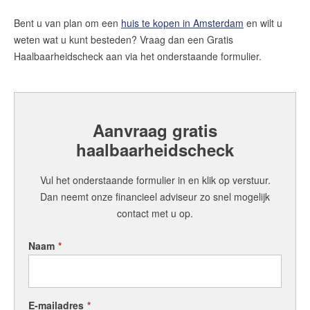
Contact
Bent u van plan om een
huis te kopen in Amsterdam
en wilt u
Word jij onze nieuwe makelaar?
weten wat u kunt besteden? Vraag dan een Gratis
Woning Waarde Adviesdagen
Haalbaarheidscheck aan via het onderstaande formulier.
De waarde van uw woning
Blog
Aanvraag gratis
De Amsterdamse woningmarkt
haalbaarheidscheck
verandert
Lees de blog van
Redactie Makelaars van
Vul het onderstaande formulier in en klik op verstuur.
Amsterdam
Dan neemt onze financieel adviseur zo snel mogelijk
contact met u op.
Maak een afspraak
Naam
*
Makelaars van Amsterdam
amsterdam@makelaarsvan.nl
E-mailadres
*