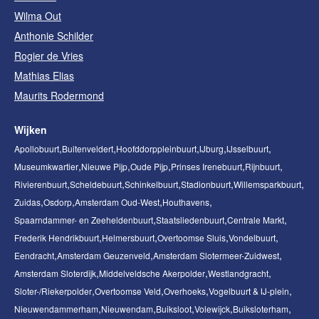
Wilma Out
Anthonie Schilder
Rogier de Vries
Mathias Elias
Maurits Rodermond
Wijken
Apollobuurt
Buitenveldert
Hoofddorppleinbuurt
IJburg
IJsselbuurt
Museumkwartier
Nieuwe Pijp
Oude Pijp
Prinses Irenebuurt
Rijnbuurt
Rivierenbuurt
Scheldebuurt
Schinkelbuurt
Stadionbuurt
Willemsparkbuurt
Zuidas
Osdorp
Amsterdam Oud-West
Houthavens
Spaarndammer- en Zeeheldenbuurt
Staatsliedenbuurt
Centrale Markt
Frederik Hendrikbuurt
Helmersbuurt
Overtoomse Sluis
Vondelbuurt
Eendracht
Amsterdam Geuzenveld
Amsterdam Slotermeer-Zuidwest
Amsterdam Sloterdijk
Middelveldsche Akerpolder
Westlandgracht
Sloter-/Riekerpolder
Overtoomse Veld
Overhoeks
Vogelbuurt & IJ-plein
Nieuwendammerham
Nieuwendam
Buiksloot
Volewijck
Buiksloterham