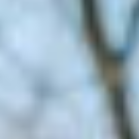
Anthonie Schilder
Rogier de Vries
Mathias Elias
Maurits Rodermond
Onze expertises
Huis verkopen
Huis kopen
Uw huis verhuren
Onze diensten
Contact
Word jij onze nieuwe makelaar?
Woning Waarde Adviesdagen
De waarde van uw woning