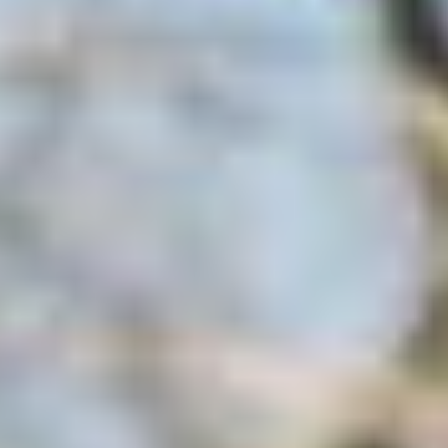
Blog
De Amsterdamse woningmarkt
verandert
Lees de blog van
Redactie Makelaars van
Amsterdam
Maak een afspraak
Makelaars van Amsterdam
amsterdam@makelaarsvan.nl
+31 (0)20 333 11 10
English?