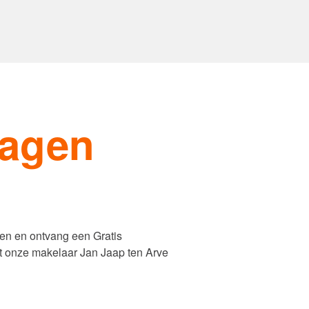
Woning Waarde Adviesdagen
aar?
dagen
en en ontvang een Gratis
mt onze makelaar Jan Jaap ten Arve