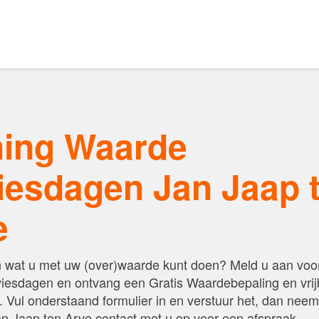
Ons aanbod
s van Amsterdam
ing Waarde
iesdagen Jan Jaap 
elaars
Onze expertises
e
en
Uw huis verhuren
n wat u met uw (over)waarde kunt doen? Meld u aan vo
esdagen en ontvang een Gratis Waardebepaling en vrijb
 Vul onderstaand formulier in en verstuur het, dan neem
n Jaap ten Arve contact met u op voor een afspraak.