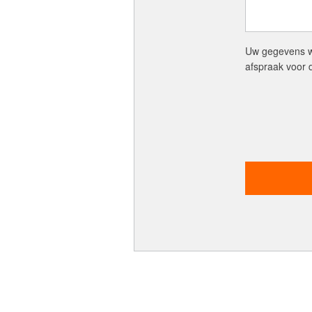
Uw gegevens wo
afspraak voor
Maak een afspraak
Makelaars van Amsterdam