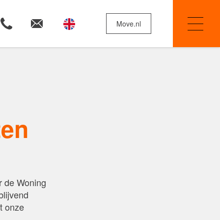
Move.nl
Woningzoekers
ten
Huis verkopen
Onze diensten
or de Woning
lijvend
t onze