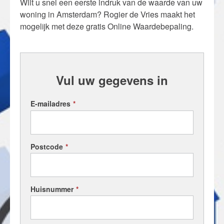
Wilt u snel een eerste indruk van de waarde van uw
Wij zijn lid van CEPI
woning in Amsterdam? Rogier de Vries maakt het
mogelijk met deze gratis Online Waardebepaling.
Onze 10 zekerheden
Ons aanbod
Woningzoekers
Vul uw gegevens in
Onze makelaars
Jan Jaap ten Arve
E-mailadres
*
Filipe Bataglia
Ton Coffeng
Pelle Freijsen
Postcode
*
Jori Netiv
Wilma Out
Anthonie Schilder
Huisnummer
*
Rogier de Vries
Mathias Elias
Maurits Rodermond