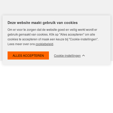
De huurwaarde van uw huis
Huis verhuren in Amsterdam
Kosten verhuur
Succesvol verhuren in 7 stappen
Deze website maakt gebruik van cookies
Veilig verhuren begint met uitvoerig screenen
Om er voor te zorgen dat de website goed en veilig werkt wordt er
gebruik gemaakt van cookies. Klik op "Alles accepteren" om alle
Ons aanbod huurwoningen
cookies te accepteren of maak een keuze bij "Cookie-instellingen".
Lees meer over ons
cookiebeleid
.
Onze diensten
Woningzoekers
Cookie-instellingen
Een huis kopen
Woning waarde
Huis verkopen
Financiele diensten
De online waardebepaling geeft een indicatie van de
waarde van uw woning. Deze komt tot stand door
Expat housing
vergelijkingen met eerder verkochte woningen in de
Contact
buurt. Aan deze waardebepaling kunnen geen rechten
Word jij onze nieuwe makelaar?
worden ontleend. Uw gegevens worden alleen gebruikt