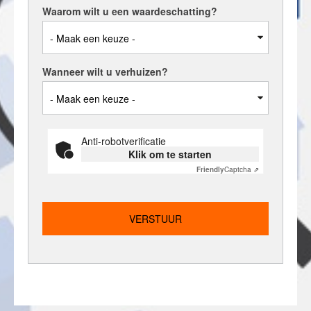
Waarom wilt u een waardeschatting?
Onze expertises
Stadsdelen in Amsterdam
Wijken in Amsterdam
Wanneer wilt u verhuizen?
Huis verkopen
Huis verkopen in 9 stappen
De waarde van uw woning
Anti-robotverificatie
Uw Woningpromotieplan
Klik om te starten
Exclusief Open Huis
Friendly
Captcha ⇗
Online Bezichtigen
Of kies uit onze Woningzoekers
Tevreden? Ontvang een dinercheque!
Open Huizen Route
Huis kopen
Woonwens Oriëntatiegesprek