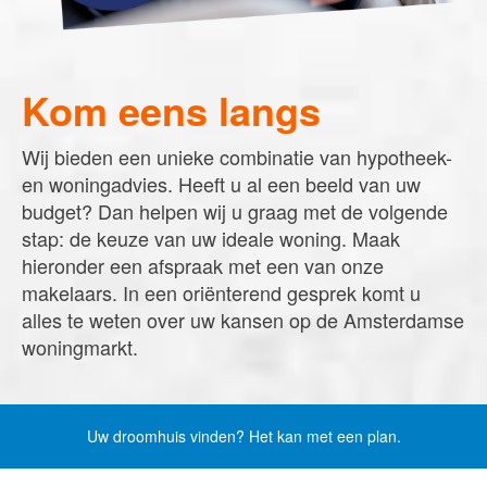
Word jij onze nieuwe makelaar?
Woning Waarde Adviesdagen
De waarde van uw woning
Kom eens langs
Blog
Wij bieden een unieke combinatie van hypotheek-
en woningadvies. Heeft u al een beeld van uw
De Amsterdamse woningmarkt
verandert
budget? Dan helpen wij u graag met de volgende
stap: de keuze van uw ideale woning. Maak
Lees de blog van
Redactie Makelaars van
hieronder een afspraak met een van onze
Amsterdam
makelaars. In een oriënterend gesprek komt u
alles te weten over uw kansen op de Amsterdamse
Maak een afspraak
woningmarkt.
Makelaars van Amsterdam
Uw droomhuis vinden? Het kan met een plan.
amsterdam@makelaarsvan.nl
+31 (0)20 333 11 10