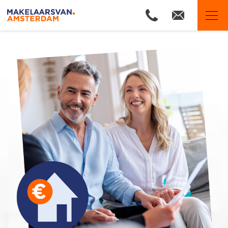
Makelaars van Amsterdam
Ons aanbod
Woningzoekers
Onze makelaars
Onze expertises
Huis verkopen
Huis kopen
Uw huis verhuren
Onze diensten
Contact