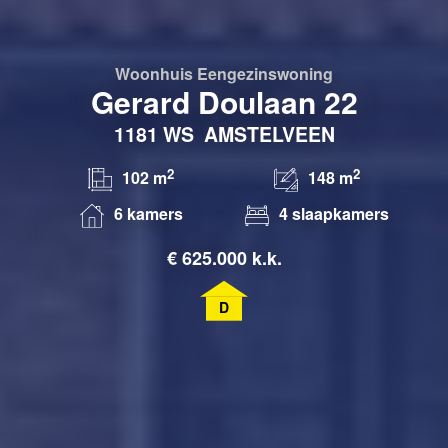
Woonhuis
Eengezinswoning
Gerard Doulaan 22
1181 WS
AMSTELVEEN
2
2
102 m
148 m
6 kamers
4 slaapkamers
€
625.000 k.k.
D