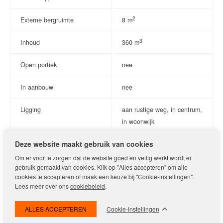
– Tussenwoning
2
Externe bergruimte
8 m
– Gebruiksoppervlakte ca. 102 m²
– Perceeloppervlakte 141 m²
3
Inhoud
360 m
– Voor- en achtertuin
– Achtertuin gelegen op het zuiden
Open portiek
nee
– Zolder met dakkapel aan voor- en achterzijde
– Bouwjaar 1955
In aanbouw
nee
– Energielabel D
– Rustige, groene ligging nabij het Stadshart van Amstelveen
Ligging
aan rustige weg, in centrum,
– Verkoop met niet-zelfbewoningsclausule, ouderdomsclausule
in woonwijk
en asbestclausule
Deze website maakt gebruik van cookies
Soort verwarming
cv ketel
QUIET LIVING WITH FRONT AND BACK GARDEN – GERARD
DOULAAN 22, AMSTELVEEN
Om er voor te zorgen dat de website goed en veilig werkt wordt er
Warmwaterinstallatie
cv ketel
gebruik gemaakt van cookies. Klik op "Alles accepteren" om alle
cookies te accepteren of maak een keuze bij "Cookie-instellingen".
Welcome to Gerard Doulaan 22, a well-laid-out mid-terrace
Lees meer over ons
cookiebeleid
.
Isolatievormen
gedeeltelijk dubbel glas, hr
house from 1955, located in a quiet, green street close to the
centre of Amstelveen. This property offers a comfortable living
glas
Cookie-instellingen
environment with generous indoor space and pleasant outdoor
areas. With both a front and a south-facing back garden, as well