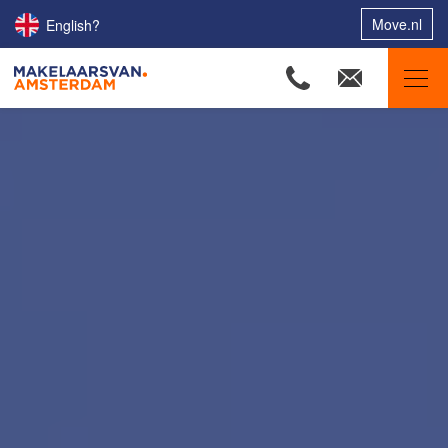
Move.nl
English?
Makelaars van Amsterdam
Ons aanbod
Woningzoekers
Onze makelaars
Onze expertises
Huis verkopen
Huis kopen
Uw huis verhuren
Onze diensten