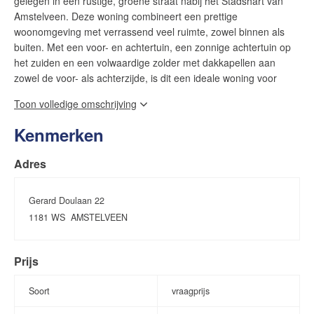
gelegen in een rustige, groene straat nabij het Stadshart van
Amstelveen. Deze woning combineert een prettige
woonomgeving met verrassend veel ruimte, zowel binnen als
buiten. Met een voor- en achtertuin, een zonnige achtertuin op
het zuiden en een volwaardige zolder met dakkapellen aan
zowel de voor- als achterzijde, is dit een ideale woning voor
gezinnen of voor wie op zoek is naar extra leefruimte.
Toon volledige omschrijving
EEN DEGELIJKE GEZINSWONING MET VEEL RUIMTE
Kenmerken
De woning beschikt over circa 102 m² gebruiksoppervlakte,
Adres
verdeeld over drie volwaardige woonlagen. De zolder is dankzij
de dakkapellen aan beide zijden opvallend ruim en licht en
vormt een uitstekende extra slaapkamer, werkruimte of
Gerard Doulaan 22
speelverdieping. De indeling is praktisch en biedt volop
1181 WS
AMSTELVEEN
mogelijkheden om de woning verder naar eigen wens te
moderniseren en in te richten.
Prijs
VOOR- ÉN ACHTERTUIN, MET ZON AAN DE ACHTERZIJDE
Soort
vraagprijs
Een groot pluspunt van deze woning is de aanwezigheid van