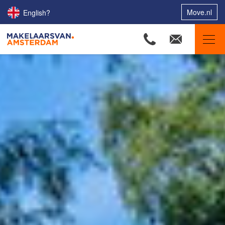
Move.nl
English?
Makelaars van Amsterdam
Ons aanbod
Woningzoekers
Onze makelaars
Onze expertises
Huis verkopen
Huis kopen
Uw huis verhuren
Onze diensten