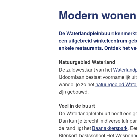
Modern wonen m
De Waterlandpleinbuurt kenmerkt
een uitgebreid winkelcentrum geb
enkele restaurants. Ontdek het ve
Natuurgebied Waterland
De zuidwestkant van het
Waterlandp
IJdoornlaan bestaat voornamelijk uit
wandel je zo het
natuurgebied Wate
zijn gebouwd.
Veel in de buurt
Maak een afspraak
De Waterlandpleinbuurt heeft een g
Dan kun je terecht in diverse tuinpa
de rand ligt het
Baanakkerspark
. Ee
Makelaars van Amsterdam
Biënkorf, basisschool Het Wespennes