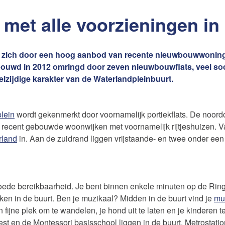
et alle voorzieningen in
 zich door een hoog aanbod van recente nieuwbouwwoningen
ouwd in 2012 omringd door zeven nieuwbouwflats, veel soor
elzijdige karakter van de Waterlandpleinbuurt.
lein
wordt gekenmerkt door voornamelijk portiekflats. De noord
 recent gebouwde woonwijken met voornamelijk rijtjeshuizen. Van
rland
in. Aan de zuidrand liggen vrijstaande- en twee onder e
oede bereikbaarheid. Je bent binnen enkele minuten op de Rin
rken in de buurt. Ben je muzikaal? Midden in de buurt vind je
mu
n fijne plek om te wandelen, je hond uit te laten en je kinderen 
t en de Montessori basisschool liggen in de buurt. Metrostatio