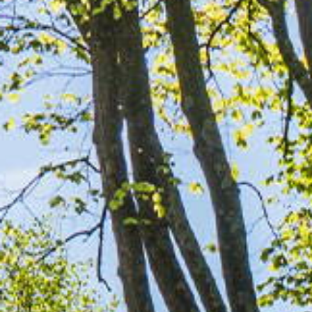
van Amsterdam
Contact
De waard