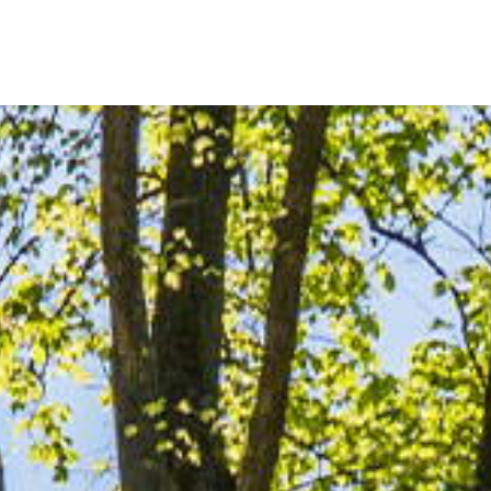
Ons aanbod
s van Amsterdam
elaars
Onze expertises
en
Uw huis verhuren