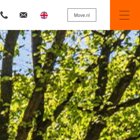
Move.nl
Woningzoekers
Huis verkopen
Onze diensten