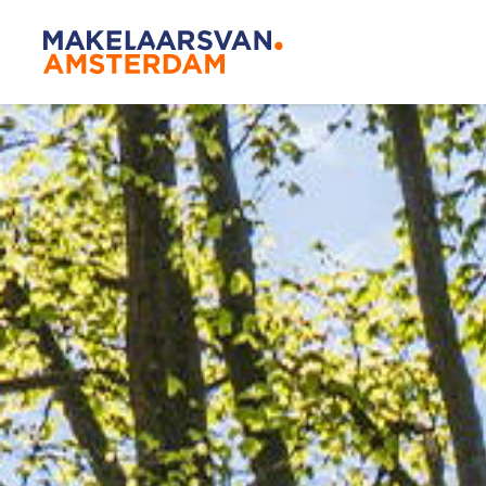
Blog
Makelaar
Onze mak
De Amsterdamse
Huis kop
woningmarkt
verandert
Lees de blog van
Redactie Makelaars