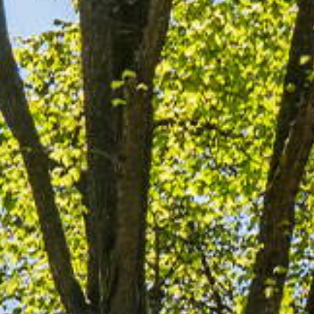
Word jij onze nieuwe makel
e van uw woning