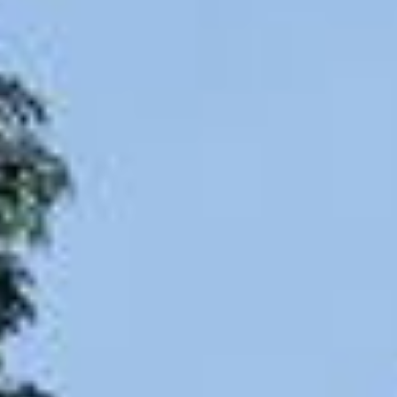
Contact
Word jij onze nieuwe makelaar?
Woning Waarde Adviesdagen
De waarde van uw woning
Blog
De Amsterdamse woningmarkt
verandert
Lees de blog van
Redactie Makelaars van
Amsterdam
Maak een afspraak
Makelaars van Amsterdam