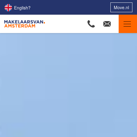
Move.nl
English?
Makelaars van Amsterdam
Ons aanbod
Woningzoekers
Onze makelaars
Onze expertises
Huis verkopen
Huis kopen
Uw huis verhuren
Onze diensten