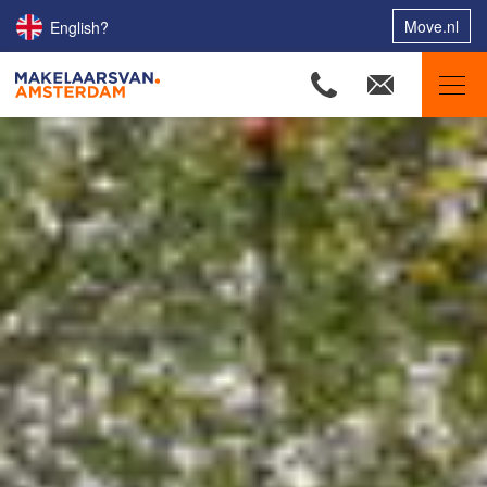
Move.nl
English?
Makelaars van Amsterdam
Ons aanbod
Woningzoekers
Onze makelaars
Onze expertises
Huis verkopen
Huis kopen
Uw huis verhuren
Onze diensten