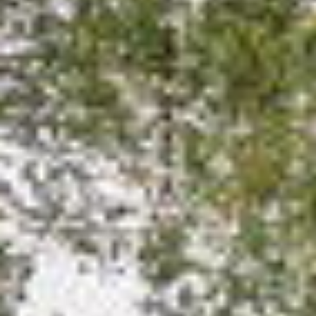
Contact
Word jij onze nieuwe makelaar?
Woning Waarde Adviesdagen
De waarde van uw woning
Blog
De Amsterdamse woningmarkt
verandert
Lees de blog van
Redactie Makelaars van
Amsterdam
Maak een afspraak
Makelaars van Amsterdam