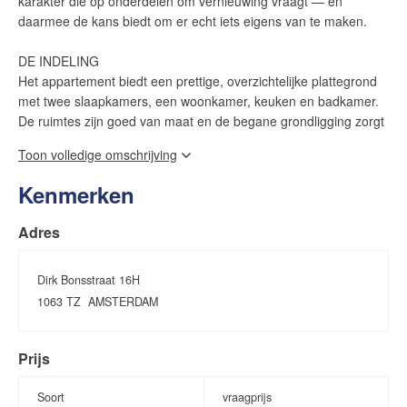
karakter die op onderdelen om vernieuwing vraagt — en
daarmee de kans biedt om er echt iets eigens van te maken.
DE INDELING
Het appartement biedt een prettige, overzichtelijke plattegrond
met twee slaapkamers, een woonkamer, keuken en badkamer.
De ruimtes zijn goed van maat en de begane grondligging zorgt
voor een directe verbinding met de tuin. De woning is bewoond
Toon volledige omschrijving
en functioneel, maar verdient op onderdelen een eigentijdse
aanpak — de plattegrond vormt een solide vertrekpunt.
Kenmerken
DE TUIN EN HET BALKON
Adres
De tuin is het absolute pluspunt van deze woning. Verzorgd,
ruim voor Amsterdam en met de zon op het westen — je geniet
er de hele middag en avond van. Het balkon op dezelfde
Dirk Bonsstraat 16H
oriëntatie vormt een tweede buitenruimte. Samen maken ze van
1063 TZ
AMSTERDAM
dit appartement een woning die in de zomermaanden uitnodigt
om naar buiten te leven.
Prijs
DE BUURT
Soort
vraagprijs
De Dirk Bonsstraat ligt in Slotermeer, een ruim opgezet