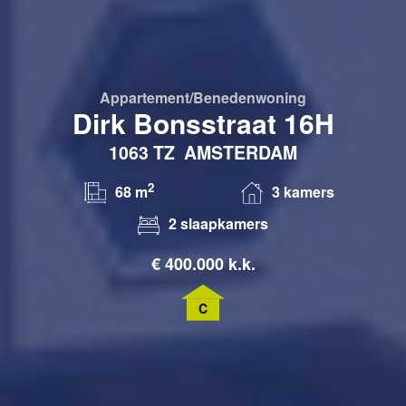
Appartement/benedenwoning
Dirk Bonsstraat 16H
1063 TZ
AMSTERDAM
2
68 m
3 kamers
2 slaapkamers
€
400.000 k.k.
C