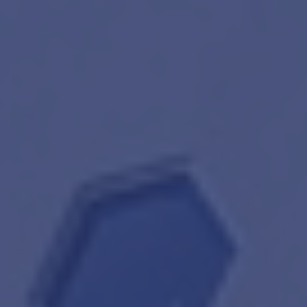
amsterdam@makelaarsvan.nl
+31 (0)20 333 11 10
English?