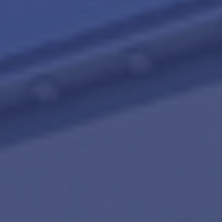
Contact
Word jij onze nieuwe makelaar?
Woning Waarde Adviesdagen
De waarde van uw woning
Blog
De Amsterdamse woningmarkt
verandert
Lees de blog van
Redactie Makelaars van
Amsterdam
Maak een afspraak
Makelaars van Amsterdam