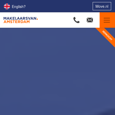
Move.nl
English?
Makelaars van Amsterdam
Ons aanbod
Woningzoekers
Onze makelaars
Onze expertises
Huis verkopen
Huis kopen
Uw huis verhuren
Onze diensten