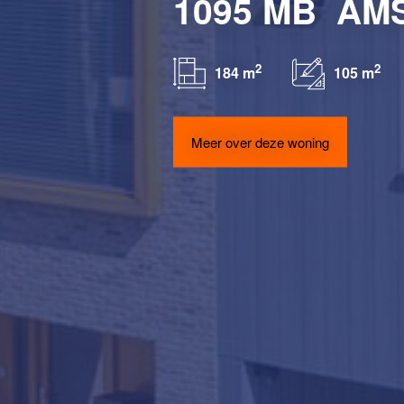
1095 MB
AM
2
2
184 m
105 m
Meer over deze woning