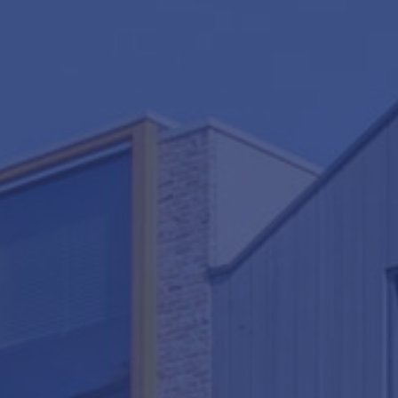
van Amsterdam
Contact
De waard