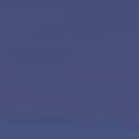
amsterdam@makelaarsvan.nl
+31 (0)20 333 11 10
English?