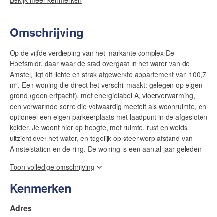
Omschrijving
Op de vijfde verdieping van het markante complex De
Hoefsmidt, daar waar de stad overgaat in het water van de
Amstel, ligt dit lichte en strak afgewerkte appartement van 100,7
m². Een woning die direct het verschil maakt: gelegen op eigen
grond (geen erfpacht), met energielabel A, vloerverwarming,
een verwarmde serre die volwaardig meetelt als woonruimte, en
optioneel een eigen parkeerplaats met laadpunt in de afgesloten
kelder. Je woont hier op hoogte, met ruimte, rust en weids
uitzicht over het water, en tegelijk op steenworp afstand van
Amstelstation en de ring. De woning is een aantal jaar geleden
hoogwaardig verbouwd en wordt sindsdien in topconditie
Toon volledige omschrijving
gehouden. Het resultaat oogt nog altijd eigentijds en bijzonder
verzorgd.
Kenmerken
EEN ENTREE MET KARAKTER
Adres