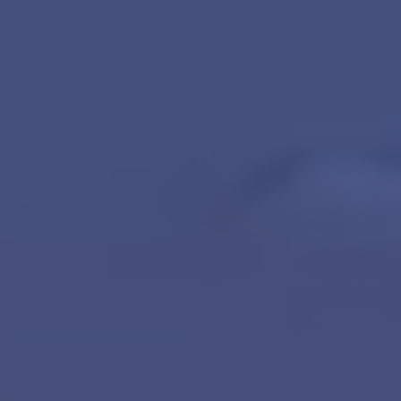
Contact
Word jij onze nieuwe makelaar?
Woning Waarde Adviesdagen
De waarde van uw woning
Blog
De Amsterdamse woningmarkt
verandert
Lees de blog van
Redactie Makelaars van
Amsterdam
Maak een afspraak
Makelaars van Amsterdam