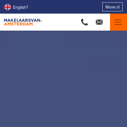
Move.nl
English?
Makelaars van Amsterdam
Ons aanbod
Woningzoekers
Onze makelaars
Onze expertises
Huis verkopen
Huis kopen
Uw huis verhuren
Onze diensten