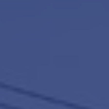
Contact
Word jij onze nieuwe makelaar?
Woning Waarde Adviesdagen
De waarde van uw woning
Blog
De Amsterdamse woningmarkt
verandert
Lees de blog van
Redactie Makelaars van
Amsterdam
Maak een afspraak
Makelaars van Amsterdam