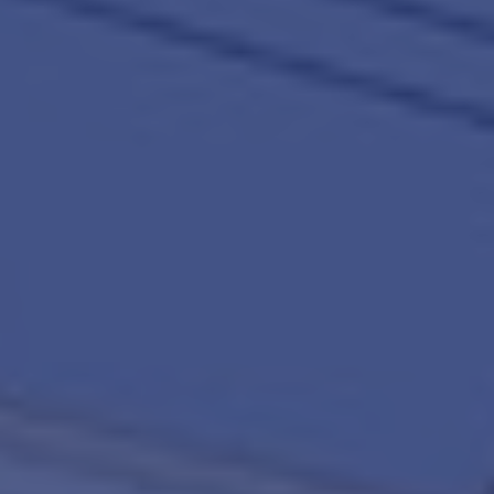
amsterdam@makelaarsvan.nl
+31 (0)20 333 11 10
English?