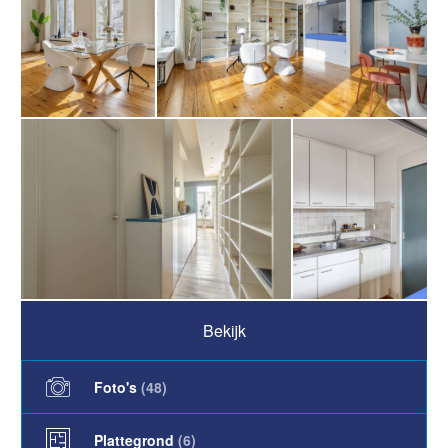
Bekijk
Foto's
(
48
)
Plattegrond
(6)