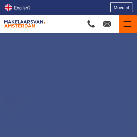
Move.nl
English?
Makelaars van Amsterdam
Ons aanbod
Woningzoekers
Onze makelaars
Onze expertises
Huis verkopen
Huis kopen
Uw huis verhuren
Onze diensten