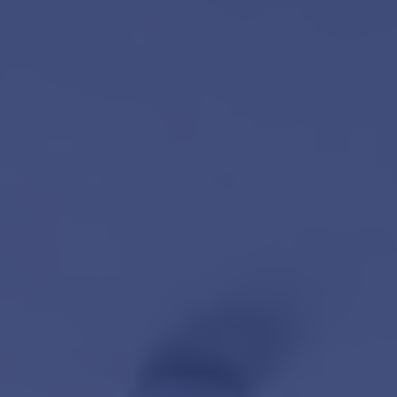
Contact
Word jij onze nieuwe makelaar?
Woning Waarde Adviesdagen
De waarde van uw woning
Blog
De Amsterdamse woningmarkt
verandert
Lees de blog van
Redactie Makelaars van
Amsterdam
Maak een afspraak
Makelaars van Amsterdam