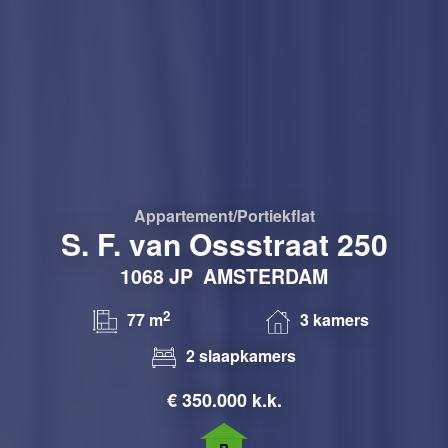
Appartement/portiekflat
S. F. van Ossstraat 250
1068 JP
AMSTERDAM
2
77 m
3 kamers
2 slaapkamers
€
350.000 k.k.