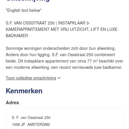
*English text below*
S.F. VAN OSSSTRAAT 250 | INSTAPKLAAR 3-
KAMERAPPARTEMENT MET VRIJ UITZICHT, LIFT EN LUXE
BADKAMER
Sommige woningen onderscheiden zich door hun afwerking.
Andere door hun ligging. S.F. van Ossstraat 250 combineert
beide. Dit instapklare appartement van circa 77 m² beschikt over
een moderne afwerking, een recent vernieuwde luxe badkamer,
een fraaie vloer en een verrassend vrij uitzicht aan zowel de
Toon volledige omschrijving
voor- als achterzijde. Gelegen in een verzorgd
appartementencomplex met lift woon je hier comfortabel,
Kenmerken
centraal en met alle dagelijkse voorzieningen op loopafstand.
Een appartement waar wooncomfort, rust en bereikbaarheid op
Adres
natuurlijke wijze samenkomen.
PRAKTISCHE INDELING MET MOGELIJKHEDEN
S. F. van Ossstraat 250
De woning beschikt over een prettige en functionele indeling. De
1068 JP
AMSTERDAM