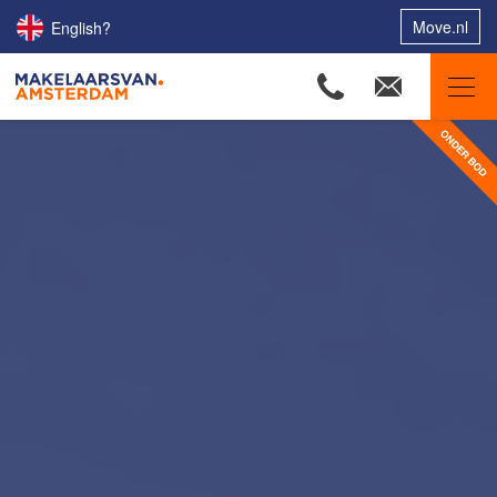
Move.nl
English?
Makelaars van Amsterdam
Ons aanbod
Woningzoekers
Onze makelaars
Onze expertises
Huis verkopen
Huis kopen
Uw huis verhuren
Onze diensten