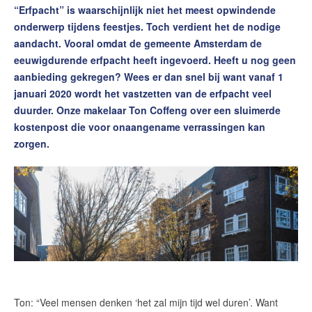
“Erfpacht” is waarschijnlijk niet het meest opwindende
Contact
onderwerp tijdens feestjes. Toch verdient het de nodige
Word jij onze nieuwe makelaar?
aandacht. Vooral omdat de gemeente Amsterdam de
Woning Waarde Adviesdagen
eeuwigdurende erfpacht heeft ingevoerd. Heeft u nog geen
aanbieding gekregen? Wees er dan snel bij want vanaf 1
De waarde van uw woning
januari 2020 wordt het vastzetten van de erfpacht veel
duurder. Onze makelaar Ton Coffeng over een sluimerde
Blog
kostenpost die voor onaangename verrassingen kan
zorgen.
De Amsterdamse woningmarkt
verandert
Lees de blog van
Redactie Makelaars van
Amsterdam
Maak een afspraak
Makelaars van Amsterdam
Ton: “Veel mensen denken ‘het zal mijn tijd wel duren’. Want