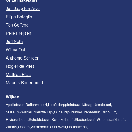
Onze makelaars
Jan Jaap ten Arve
Filipe Bataglia
Ton Coffeng
Pelle Freijsen
Jori Netiv
Wilma Out
Anthonie Schilder
Rogier de Vries
Mathias Elias
Maurits Rodermond
Wijken
Apollobuurt
Buitenveldert
Hoofddorppleinbuurt
IJburg
IJsselbuurt
Museumkwartier
Nieuwe Pijp
Oude Pijp
Prinses Irenebuurt
Rijnbuurt
Rivierenbuurt
Scheldebuurt
Schinkelbuurt
Stadionbuurt
Willemsparkbuurt
Zuidas
Osdorp
Amsterdam Oud-West
Houthavens