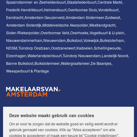
Spaarndammer- en Zeeheldenbuurt
Staatsliedenbuurt
Centrale Markt
Frederik Hendrikbuurt
Helmersbuurt
Overtoomse Sluis
Vondelbuurt
Eendracht
Amsterdam Geuzenveld
Amsterdam Slotermeer-Zuidwest
Amsterdam Sloterdijk
Middelveldsche Akerpolder
Westlandgracht
Sloter-/Riekerpolder
Overtoomse Veld
Overhoeks
Vogelbuurt & IJ-plein
Nieuwendammerham
Nieuwendam
Buiksloot
Volewijck
Buiksloterham
NDSM
Tuindorp Oostzaan
Oostzanerwerf
Kadoelen
Schellingwoude
Elzenhagen
Waterlandpleinbuurt
Tuindorp Nieuwendam
Landelijk Noord
Banne Buiksloot
Buikslotermeer
Watergraafsmeer
De Baarsjes
Weesperbuurt & Plantage
Volg ons op:
Deze website maakt gebruik van cookies
Om er voor te zorgen dat de website goed en veilig werkt wordt er
gebruik gemaakt van cookies. Klik op "Alles accepteren" om alle
cookies te accepteren of maak een keuze bij "Cookie-instellingen".