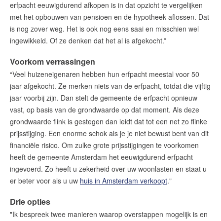
amsterdam@makelaarsvan.nl
erfpacht eeuwigdurend afkopen is in dat opzicht te vergelijken
+31 (0)20 333 11 10
met het opbouwen van pensioen en de hypotheek aflossen. Dat
is nog zover weg. Het is ook nog eens saai en misschien wel
ingewikkeld. Of ze denken dat het al is afgekocht.”
Voorkom verrassingen
English?
“Veel huizeneigenaren hebben hun erfpacht meestal voor 50
jaar afgekocht. Ze merken niets van de erfpacht, totdat die vijftig
jaar voorbij zijn. Dan stelt de gemeente de erfpacht opnieuw
vast, op basis van de grondwaarde op dat moment. Als deze
grondwaarde flink is gestegen dan leidt dat tot een net zo flinke
prijsstijging. Een enorme schok als je je niet bewust bent van dit
financiële risico. Om zulke grote prijsstijgingen te voorkomen
heeft de gemeente Amsterdam het eeuwigdurend erfpacht
ingevoerd. Zo heeft u zekerheid over uw woonlasten en staat u
er beter voor als u uw
huis in Amsterdam verkoopt
."
Drie opties
"Ik bespreek twee manieren waarop overstappen mogelijk is en