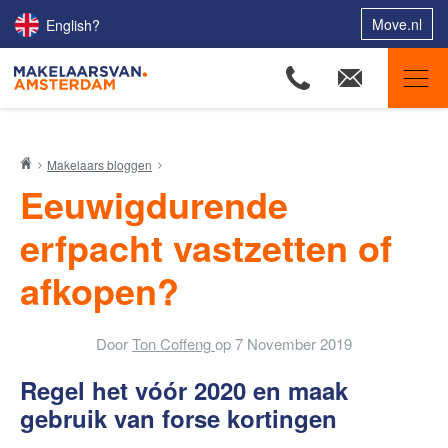
Move.nl
English?
Makelaars van Amsterdam
Makelaars bloggen
Ons aanbod
Eeuwigdurende
Woningzoekers
erfpacht vastzetten of
Onze makelaars
afkopen?
Onze expertises
Huis verkopen
Door
Ton Coffeng
op
7 November 2019
Huis kopen
Regel het vóór 2020 en maak
Uw huis verhuren
gebruik van forse kortingen
Onze diensten