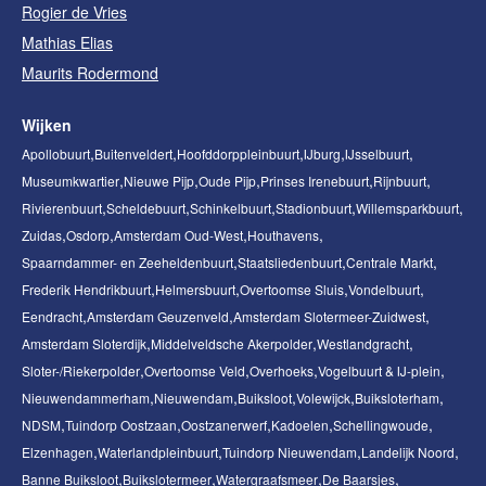
Rogier de Vries
Mathias Elias
Maurits Rodermond
Wijken
Apollobuurt
Buitenveldert
Hoofddorppleinbuurt
IJburg
IJsselbuurt
Museumkwartier
Nieuwe Pijp
Oude Pijp
Prinses Irenebuurt
Rijnbuurt
Rivierenbuurt
Scheldebuurt
Schinkelbuurt
Stadionbuurt
Willemsparkbuurt
Zuidas
Osdorp
Amsterdam Oud-West
Houthavens
Spaarndammer- en Zeeheldenbuurt
Staatsliedenbuurt
Centrale Markt
Frederik Hendrikbuurt
Helmersbuurt
Overtoomse Sluis
Vondelbuurt
Eendracht
Amsterdam Geuzenveld
Amsterdam Slotermeer-Zuidwest
Amsterdam Sloterdijk
Middelveldsche Akerpolder
Westlandgracht
Sloter-/Riekerpolder
Overtoomse Veld
Overhoeks
Vogelbuurt & IJ-plein
Nieuwendammerham
Nieuwendam
Buiksloot
Volewijck
Buiksloterham
NDSM
Tuindorp Oostzaan
Oostzanerwerf
Kadoelen
Schellingwoude
Elzenhagen
Waterlandpleinbuurt
Tuindorp Nieuwendam
Landelijk Noord
Banne Buiksloot
Buikslotermeer
Watergraafsmeer
De Baarsjes