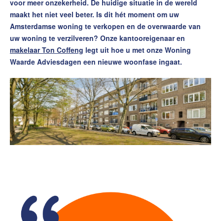
voor meer onzekerheid. De huidige situatie in de wereld
Contact
maakt het niet veel beter. Is dit hét moment om uw
Word jij onze nieuwe makelaar?
Amsterdamse woning te verkopen en de overwaarde van
uw woning te verzilveren? Onze kantooreigenaar en
Woning Waarde Adviesdagen
makelaar Ton Coffeng
legt uit hoe u met onze Woning
De waarde van uw woning
Waarde Adviesdagen een nieuwe woonfase ingaat.
Blog
De Amsterdamse woningmarkt
verandert
Lees de blog van
Redactie Makelaars van
Amsterdam
Maak een afspraak
Makelaars van Amsterdam