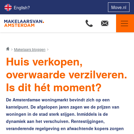
Move.nl
English?
Makelaars van Amsterdam
Makelaars bloggen
Ons aanbod
Huis verkopen,
Woningzoekers
overwaarde verzilveren.
Onze makelaars
Is dit hét moment?
Onze expertises
Huis verkopen
De Amsterdamse woningmarkt bevindt zich op een
Huis kopen
kantelpunt. De afgelopen jaren zagen we de prijzen van
woningen in de stad sterk stijgen. Inmiddels is de
Uw huis verhuren
dynamiek aan het verschuiven. Rentestijgingen,
Onze diensten
veranderende regelgeving en afwachtende kopers zorgen