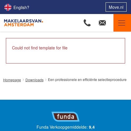
Move.nl
English?
Makelaars van Amsterdam
Could not find template for file
Ons aanbod
Woningzoekers
Onze makelaars
Een professionele en efficiënte selectieprocedure
Homepage
Downloads
Onze expertises
Huis verkopen
Huis kopen
Uw huis verhuren
Onze diensten
Funda Verkoopgemiddelde:
9,4