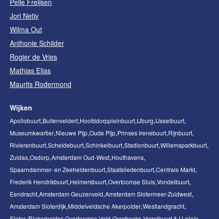
Pelle Freijsen
Jori Netiv
Wilma Out
Anthonie Schilder
Rogier de Vries
Mathias Elias
Maurits Rodermond
Wijken
Apollobuurt
Buitenveldert
Hoofddorppleinbuurt
IJburg
IJsselbuurt
Museumkwartier
Nieuwe Pijp
Oude Pijp
Prinses Irenebuurt
Rijnbuurt
Rivierenbuurt
Scheldebuurt
Schinkelbuurt
Stadionbuurt
Willemsparkbuurt
Zuidas
Osdorp
Amsterdam Oud-West
Houthavens
Spaarndammer- en Zeeheldenbuurt
Staatsliedenbuurt
Centrale Markt
Frederik Hendrikbuurt
Helmersbuurt
Overtoomse Sluis
Vondelbuurt
Eendracht
Amsterdam Geuzenveld
Amsterdam Slotermeer-Zuidwest
Amsterdam Sloterdijk
Middelveldsche Akerpolder
Westlandgracht
Sloter-/Riekerpolder
Overtoomse Veld
Overhoeks
Vogelbuurt & IJ-plein