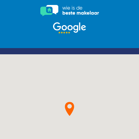
Contact
Word jij onze nieuwe makelaar?
Woning Waarde Adviesdagen
De waarde van uw woning
Blog
De Amsterdamse woningmarkt
verandert
Lees de blog van
Redactie Makelaars van
Amsterdam
Maak een afspraak
Makelaars van Amsterdam