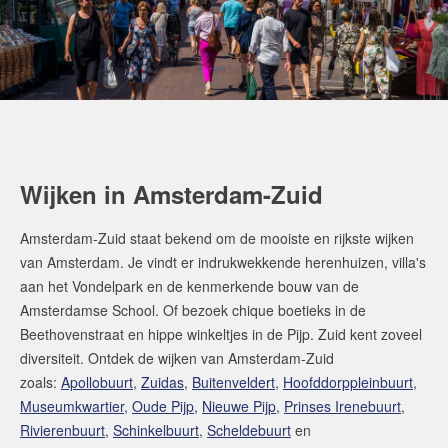
Wijken in Amsterdam-Zuid
Amsterdam-Zuid staat bekend om de mooiste en rijkste wijken
van Amsterdam. Je vindt er indrukwekkende herenhuizen, villa's
aan het Vondelpark en de kenmerkende bouw van de
Amsterdamse School. Of bezoek chique boetieks in de
Beethovenstraat en hippe winkeltjes in de Pijp. Zuid kent zoveel
diversiteit. Ontdek de wijken van Amsterdam-Zuid
zoals:
Apollobuurt
,
Zuidas
,
Buitenveldert
,
Hoofddorppleinbuurt
,
Museumkwartier
,
Oude Pijp
,
Nieuwe Pijp
,
Prinses Irenebuurt
,
Rivierenbuurt
,
Schinkelbuurt
,
Scheldebuurt
en