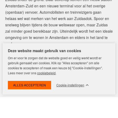
Amsterdam-Zuid en een nieuwe terminal voor al het overige
(openbaar) vervoer. Automobilisten en treinreizigers gaan
helaas wel wat merken van het werk aan Zuidasdok. Spoor en
snelweg blijven tijdens de bouw weliswaar open, maar Zuidas
zal minder goed bereikbaar zijn. Uiteindelijk wordt het een ideale
omgeving om te wonen in Amsterdam en elders in het land te
werken.
Deze website maakt gebruik van cookies
Om er voor te zorgen dat de website goed en veilig werkt wordt er
gebruik gemaakt van cookies. Klik op "Alles accepteren" om alle
UW WONING VERHUREN IN AMSTERDAM-ZUID?
cookies te accepteren of maak een keuze bij "Cookie-instellingen".
MAAK EEN AFSPRAAK!
Lees meer over ons
cookiebeleid
.
Cookie-instellingen