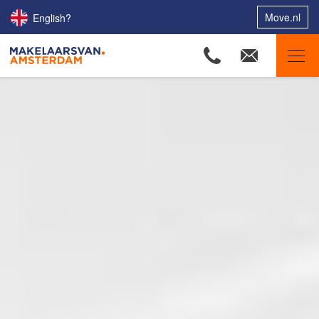
Move.nl
English?
Makelaars van Amsterdam
Ons aanbod
Woningzoekers
Onze makelaars
Onze expertises
Huis verkopen
Huis kopen
Uw huis verhuren
Onze diensten