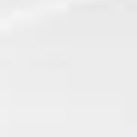
Contact
Word jij onze nieuwe makelaar?
Woning Waarde Adviesdagen
De waarde van uw woning
Blog
De Amsterdamse woningmarkt
verandert
Lees de blog van
Redactie Makelaars van
Amsterdam
Maak een afspraak
Makelaars van Amsterdam