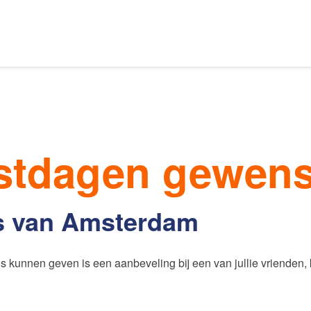
Ons aanbod
s van Amsterdam
estdagen gewens
elaars
Onze expertises
s van Amsterdam
en
Uw huis verhuren
s kunnen geven is een aanbeveling bij een van jullie vrienden, 