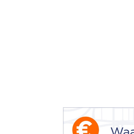
van Amsterdam
Contact
De waard