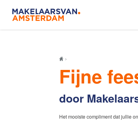
Blog
Makelaar
Fijne fe
Onze mak
door Makelaar
De Amsterdamse
Huis kop
woningmarkt
Het mooiste compliment dat jullie on
verandert
Lees de blog van
Redactie Makelaars