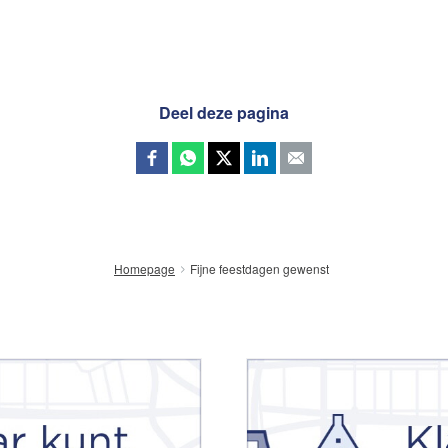
Word jij onze nieuwe makel
Deel deze pagina
e van uw woning
Fijne feestdagen gewenst
Homepage