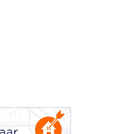
Woning Waarde Adviesdagen
aar?