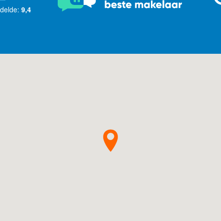
delde:
9,4