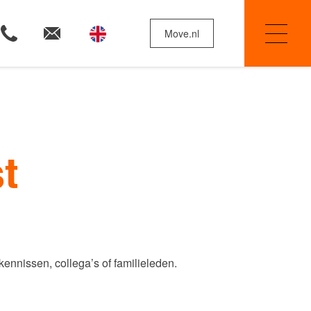
Move.nl
Woningzoekers
t
Huis verkopen
Onze diensten
kennissen, collega’s of familieleden.