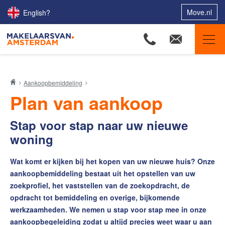
Move.nl
English?
Makelaars van Amsterdam
Aankoopbemiddeling
Ons aanbod
Plan van aankoop
Woningzoekers
Stap voor stap naar uw nieuwe
Onze makelaars
woning
Onze expertises
Huis verkopen
Wat komt er kijken bij het kopen van uw nieuwe huis? Onze
aankoopbemiddeling bestaat uit het opstellen van uw
Huis kopen
zoekprofiel, het vaststellen van de zoekopdracht, de
Uw huis verhuren
opdracht tot bemiddeling en overige, bijkomende
werkzaamheden. We nemen u stap voor stap mee in onze
Onze diensten
aankoopbegeleiding zodat u altijd precies weet waar u aan