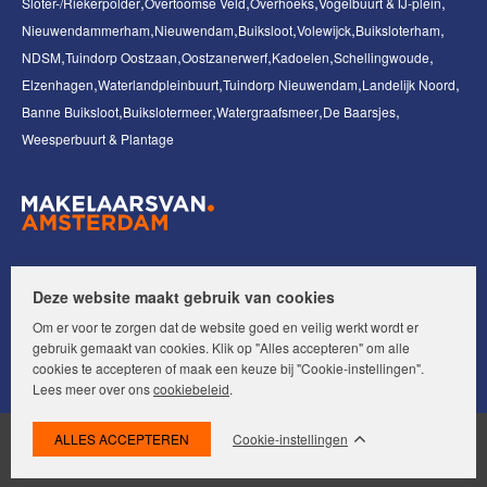
Sloter-/Riekerpolder
Overtoomse Veld
Overhoeks
Vogelbuurt & IJ-plein
Nieuwendammerham
Nieuwendam
Buiksloot
Volewijck
Buiksloterham
NDSM
Tuindorp Oostzaan
Oostzanerwerf
Kadoelen
Schellingwoude
Elzenhagen
Waterlandpleinbuurt
Tuindorp Nieuwendam
Landelijk Noord
Banne Buiksloot
Buikslotermeer
Watergraafsmeer
De Baarsjes
Weesperbuurt & Plantage
Volg ons op:
Deze website maakt gebruik van cookies
Om er voor te zorgen dat de website goed en veilig werkt wordt er
gebruik gemaakt van cookies. Klik op "Alles accepteren" om alle
cookies te accepteren of maak een keuze bij "Cookie-instellingen".
Lees meer over ons
cookiebeleid
.
Cookie-instellingen
© Makelaars van Amsterdam. Alle rechten voorbehouden.
Disclaimer
|
Privacyverklaring