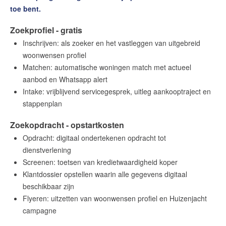
Contact
toe bent.
Word jij onze nieuwe makelaar?
Zoekprofiel - gratis
Woning Waarde Adviesdagen
Inschrijven: als zoeker en het vastleggen van uitgebreid
woonwensen profiel
De waarde van uw woning
Matchen: automatische woningen match met actueel
aanbod en Whatsapp alert
Blog
Intake: vrijblijvend servicegesprek, uitleg aankooptraject en
stappenplan
De Amsterdamse woningmarkt
verandert
Zoekopdracht - opstartkosten
Lees de blog van
Redactie Makelaars van
Opdracht: digitaal ondertekenen opdracht tot
Amsterdam
dienstverlening
Screenen: toetsen van kredietwaardigheid koper
Klantdossier opstellen waarin alle gegevens digitaal
Maak een afspraak
beschikbaar zijn
Flyeren: uitzetten van woonwensen profiel en Huizenjacht
Makelaars van Amsterdam
campagne