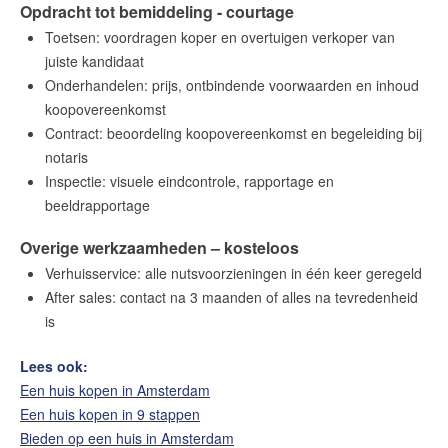
amsterdam@makelaarsvan.nl
Opdracht tot bemiddeling - courtage
+31 (0)20 333 11 10
Toetsen: voordragen koper en overtuigen verkoper van
juiste kandidaat
Onderhandelen: prijs, ontbindende voorwaarden en inhoud
koopovereenkomst
English?
Contract: beoordeling koopovereenkomst en begeleiding bij
notaris
Inspectie: visuele eindcontrole, rapportage en
beeldrapportage
Overige werkzaamheden – kosteloos
Verhuisservice: alle nutsvoorzieningen in één keer geregeld
After sales: contact na 3 maanden of alles na tevredenheid
is
Lees ook:
Een huis kopen in Amsterdam
Een huis kopen in 9 stappen
Bieden op een huis in Amsterdam