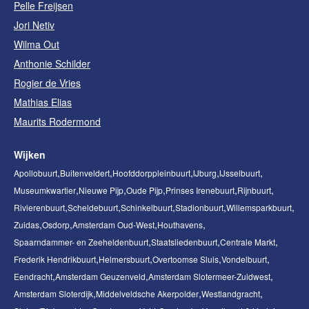
Pelle Freijsen
Jori Netiv
Wilma Out
Anthonie Schilder
Rogier de Vries
Mathias Elias
Maurits Rodermond
Wijken
Apollobuurt
Buitenveldert
Hoofddorppleinbuurt
IJburg
IJsselbuurt
Museumkwartier
Nieuwe Pijp
Oude Pijp
Prinses Irenebuurt
Rijnbuurt
Rivierenbuurt
Scheldebuurt
Schinkelbuurt
Stadionbuurt
Willemsparkbuurt
Zuidas
Osdorp
Amsterdam Oud-West
Houthavens
Spaarndammer- en Zeeheldenbuurt
Staatsliedenbuurt
Centrale Markt
Frederik Hendrikbuurt
Helmersbuurt
Overtoomse Sluis
Vondelbuurt
Eendracht
Amsterdam Geuzenveld
Amsterdam Slotermeer-Zuidwest
Amsterdam Sloterdijk
Middelveldsche Akerpolder
Westlandgracht