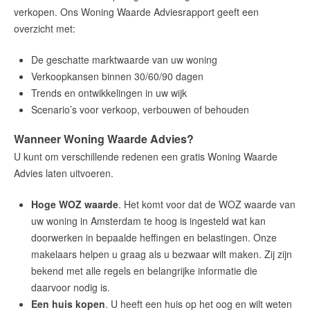
verkopen. Ons Woning Waarde Adviesrapport geeft een
De Amsterdamse woningmarkt
overzicht met:
verandert
Lees de blog van
Redactie Makelaars van
De geschatte marktwaarde van uw woning
Amsterdam
Verkoopkansen binnen 30/60/90 dagen
Trends en ontwikkelingen in uw wijk
Scenario’s voor verkoop, verbouwen of behouden
Maak een afspraak
Wanneer Woning Waarde Advies?
U kunt om verschillende redenen een gratis Woning Waarde
Makelaars van Amsterdam
Advies laten uitvoeren.
amsterdam@makelaarsvan.nl
+31 (0)20 333 11 10
Hoge WOZ waarde
. Het komt voor dat de WOZ waarde van
uw woning in Amsterdam te hoog is ingesteld wat kan
doorwerken in bepaalde heffingen en belastingen. Onze
makelaars helpen u graag als u bezwaar wilt maken. Zij zijn
English?
bekend met alle regels en belangrijke informatie die
daarvoor nodig is.
Een huis kopen
. U heeft een huis op het oog en wilt weten