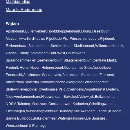
Mathias Elias
Maurits Rodermond
Wijken
Apollobuurt
Buitenveldert
Hoofddorppleinbuurt
IJburg
IJsselbuurt
Museumkwartier
Nieuwe Pijp
Oude Pijp
Prinses Irenebuurt
Rijnbuurt
Rivierenbuurt
Scheldebuurt
Schinkelbuurt
Stadionbuurt
Willemsparkbuurt
Zuidas
Osdorp
Amsterdam Oud-West
Houthavens
Spaarndammer- en Zeeheldenbuurt
Staatsliedenbuurt
Centrale Markt
Frederik Hendrikbuurt
Helmersbuurt
Overtoomse Sluis
Vondelbuurt
Eendracht
Amsterdam Geuzenveld
Amsterdam Slotermeer-Zuidwest
Amsterdam Sloterdijk
Middelveldsche Akerpolder
Westlandgracht
Sloter-/Riekerpolder
Overtoomse Veld
Overhoeks
Vogelbuurt & IJ-plein
Nieuwendammerham
Nieuwendam
Buiksloot
Volewijck
Buiksloterham
NDSM
Tuindorp Oostzaan
Oostzanerwerf
Kadoelen
Schellingwoude
Elzenhagen
Waterlandpleinbuurt
Tuindorp Nieuwendam
Landelijk Noord
Banne Buiksloot
Buikslotermeer
Watergraafsmeer
De Baarsjes
Weesperbuurt & Plantage