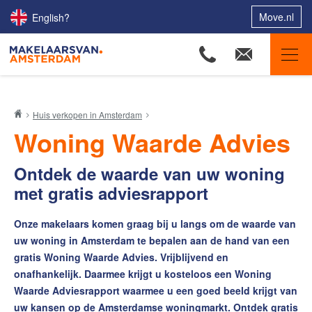
Move.nl
English?
Makelaars van Amsterdam
Huis verkopen in Amsterdam
Ons aanbod
Woning Waarde Advies
Woningzoekers
Ontdek de waarde van uw woning
Onze makelaars
met gratis adviesrapport
Onze expertises
Huis verkopen
Onze makelaars komen graag bij u langs om de waarde van
uw woning in Amsterdam te bepalen aan de hand van een
Huis verkopen in 9 stappen
gratis Woning Waarde Advies. Vrijblijvend en
De waarde van uw woning
onafhankelijk. Daarmee krijgt u kosteloos een Woning
Uw Woningpromotieplan
Waarde Adviesrapport waarmee u een goed beeld krijgt van
Exclusief Open Huis
uw kansen op de Amsterdamse woningmarkt. Ontdek gratis