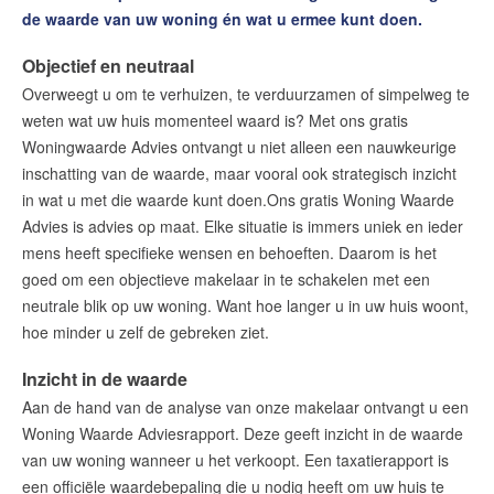
Online Bezichtigen
de waarde van uw woning én wat u ermee kunt doen.
Of kies uit onze Woningzoekers
Objectief en neutraal
Tevreden? Ontvang een dinercheque!
Overweegt u om te verhuizen, te verduurzamen of simpelweg te
Woning Waarde Advies
weten wat uw huis momenteel waard is? Met ons gratis
Open Huizen Route
Woningwaarde Advies ontvangt u niet alleen een nauwkeurige
inschatting van de waarde, maar vooral ook strategisch inzicht
Huis kopen
in wat u met die waarde kunt doen.Ons gratis Woning Waarde
Uw huis verhuren
Advies is advies op maat. Elke situatie is immers uniek en ieder
mens heeft specifieke wensen en behoeften. Daarom is het
Onze diensten
goed om een objectieve makelaar in te schakelen met een
Contact
neutrale blik op uw woning. Want hoe langer u in uw huis woont,
hoe minder u zelf de gebreken ziet.
Word jij onze nieuwe makelaar?
Inzicht in de waarde
Woning Waarde Adviesdagen
Aan de hand van de analyse van onze makelaar ontvangt u een
De waarde van uw woning
Woning Waarde Adviesrapport. Deze geeft inzicht in de waarde
van uw woning wanneer u het verkoopt. Een taxatierapport is
een officiële waardebepaling die u nodig heeft om uw huis te
Blog