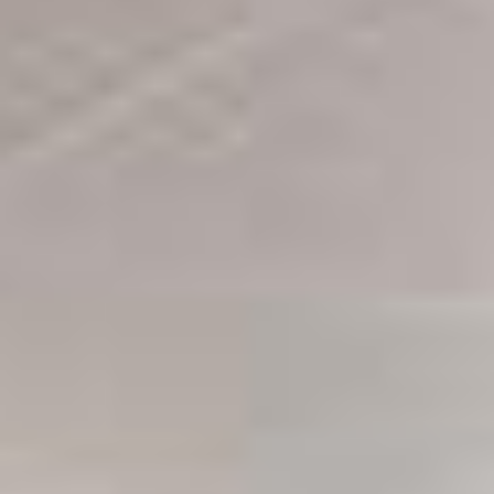
Contact
Word jij onze nieuwe makelaar?
Woning Waarde Adviesdagen
De waarde van uw woning
Blog
De Amsterdamse woningmarkt
verandert
Lees de blog van
Redactie Makelaars van
Amsterdam
Maak een afspraak
Makelaars van Amsterdam