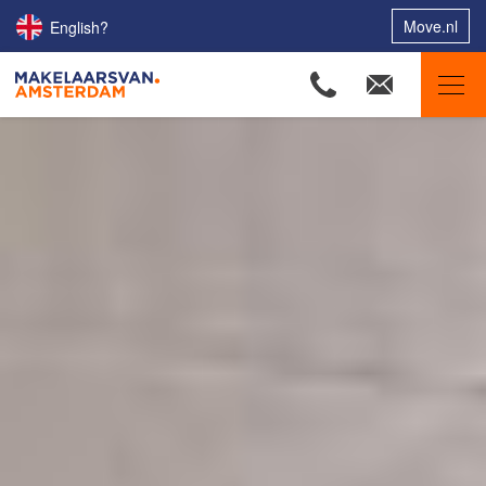
Move.nl
English?
Makelaars van Amsterdam
Ons aanbod
Woningzoekers
Onze makelaars
Onze expertises
Huis verkopen
Huis kopen
Uw huis verhuren
Onze diensten