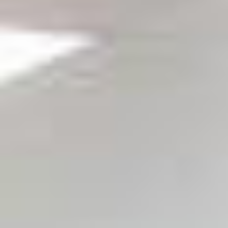
amsterdam@makelaarsvan.nl
+31 (0)20 333 11 10
English?