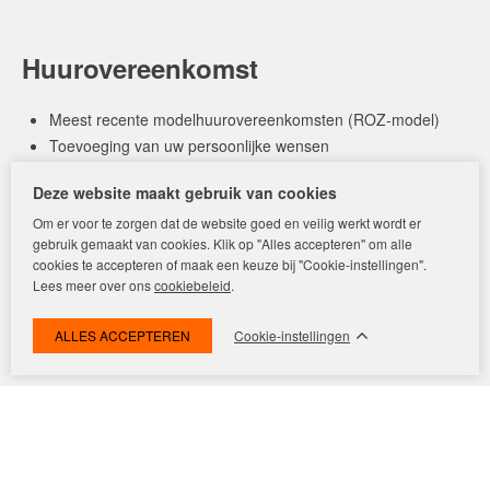
Huurovereenkomst
Meest recente modelhuurovereenkomsten (ROZ-model)
Toevoeging van uw persoonlijke wensen
Opstellen huurovereenkomst
Deze website maakt gebruik van cookies
Zorgdragen voor de ondertekening
Om er voor te zorgen dat de website goed en veilig werkt wordt er
gebruik gemaakt van cookies. Klik op "Alles accepteren" om alle
cookies te accepteren of maak een keuze bij "Cookie-instellingen".
Lees meer over ons
cookiebeleid
.
Cookie-instellingen
Overdracht
De check-in en check-out met huurder(s) en