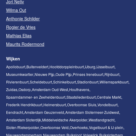
Jori Netiv
Wilma Out
Anthonie Schilder
Rogier de Vries
Mathias Elias
Maurits Rodermond
Wijken
Apollobuurt
Buitenveldert
Hoofddorppleinbuurt
IJburg
IJsselbuurt
Museumkwartier
Nieuwe Pijp
Oude Pijp
Prinses Irenebuurt
Rijnbuurt
Rivierenbuurt
Scheldebuurt
Schinkelbuurt
Stadionbuurt
Willemsparkbuurt
Zuidas
Osdorp
Amsterdam Oud-West
Houthavens
Spaarndammer- en Zeeheldenbuurt
Staatsliedenbuurt
Centrale Markt
Frederik Hendrikbuurt
Helmersbuurt
Overtoomse Sluis
Vondelbuurt
Eendracht
Amsterdam Geuzenveld
Amsterdam Slotermeer-Zuidwest
Amsterdam Sloterdijk
Middelveldsche Akerpolder
Westlandgracht
Sloter-/Riekerpolder
Overtoomse Veld
Overhoeks
Vogelbuurt & IJ-plein
Nieuwendammerham
Nieuwendam
Buiksloot
Volewijck
Buiksloterham