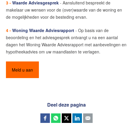
3 -
Waarde Adviesgesprek
- Aansluitend bespreekt de
Contact
makelaar uw wensen voor de (over)waarde van de woning en
Word jij onze nieuwe makelaar?
de mogelijkheden voor de besteding ervan.
Woning Waarde Adviesdagen
4 -
Woning Waarde Adviesrapport
- Op basis van de
De waarde van uw woning
beoordeling en het adviesgesprek ontvangt u na een aantal
dagen het Woning Waarde Adviesrapport met aanbevelingen en
hypotheekadvies om uw maandlasten te verlagen.
Blog
De Amsterdamse woningmarkt
Meld u aan
verandert
Lees de blog van
Redactie Makelaars van
Amsterdam
Deel deze pagina
Maak een afspraak
Makelaars van Amsterdam