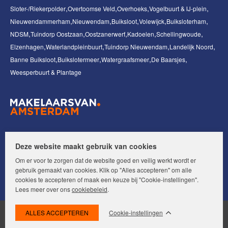
Sloter-/Riekerpolder
Overtoomse Veld
Overhoeks
Vogelbuurt & IJ-plein
Nieuwendammerham
Nieuwendam
Buiksloot
Volewijck
Buiksloterham
NDSM
Tuindorp Oostzaan
Oostzanerwerf
Kadoelen
Schellingwoude
Elzenhagen
Waterlandpleinbuurt
Tuindorp Nieuwendam
Landelijk Noord
Banne Buiksloot
Buikslotermeer
Watergraafsmeer
De Baarsjes
Weesperbuurt & Plantage
Volg ons op:
Deze website maakt gebruik van cookies
Om er voor te zorgen dat de website goed en veilig werkt wordt er
gebruik gemaakt van cookies. Klik op "Alles accepteren" om alle
cookies te accepteren of maak een keuze bij "Cookie-instellingen".
Lees meer over ons
cookiebeleid
.
Cookie-instellingen
© Makelaars van Amsterdam. Alle rechten voorbehouden.
Disclaimer
|
Privacyverklaring