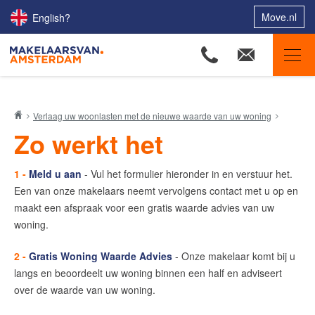
Move.nl
English?
Makelaars van Amsterdam
Verlaag uw woonlasten met de nieuwe waarde van uw woning
Ons aanbod
Zo werkt het
Woningzoekers
Onze makelaars
1 -
Meld u aan
- Vul het formulier hieronder in en verstuur het.
Een van onze makelaars neemt vervolgens contact met u op en
Onze expertises
maakt een afspraak voor een gratis waarde advies van uw
woning.
Huis verkopen
Huis kopen
2 -
Gratis Woning Waarde Advies
- Onze makelaar komt bij u
langs en beoordeelt uw woning binnen een half en adviseert
Uw huis verhuren
over de waarde van uw woning.
Onze diensten