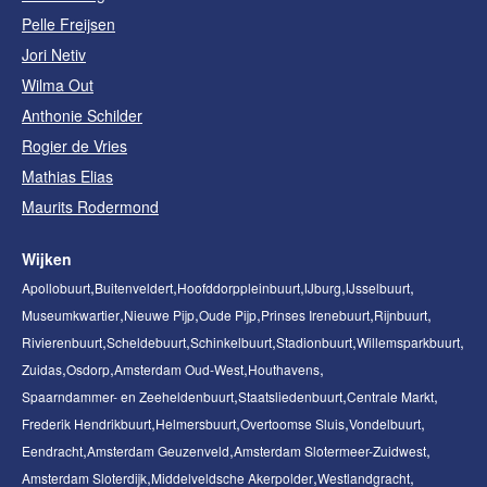
Pelle Freijsen
Jori Netiv
Wilma Out
Anthonie Schilder
Rogier de Vries
Mathias Elias
Maurits Rodermond
Wijken
Apollobuurt
Buitenveldert
Hoofddorppleinbuurt
IJburg
IJsselbuurt
Museumkwartier
Nieuwe Pijp
Oude Pijp
Prinses Irenebuurt
Rijnbuurt
Rivierenbuurt
Scheldebuurt
Schinkelbuurt
Stadionbuurt
Willemsparkbuurt
Zuidas
Osdorp
Amsterdam Oud-West
Houthavens
Spaarndammer- en Zeeheldenbuurt
Staatsliedenbuurt
Centrale Markt
Frederik Hendrikbuurt
Helmersbuurt
Overtoomse Sluis
Vondelbuurt
Eendracht
Amsterdam Geuzenveld
Amsterdam Slotermeer-Zuidwest
Amsterdam Sloterdijk
Middelveldsche Akerpolder
Westlandgracht