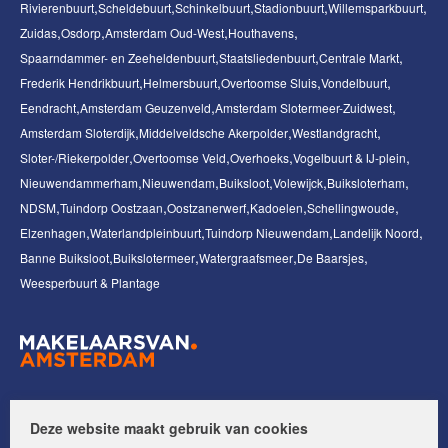
Rivierenbuurt
Scheldebuurt
Schinkelbuurt
Stadionbuurt
Willemsparkbuurt
Zuidas
Osdorp
Amsterdam Oud-West
Houthavens
Spaarndammer- en Zeeheldenbuurt
Staatsliedenbuurt
Centrale Markt
Frederik Hendrikbuurt
Helmersbuurt
Overtoomse Sluis
Vondelbuurt
Eendracht
Amsterdam Geuzenveld
Amsterdam Slotermeer-Zuidwest
Amsterdam Sloterdijk
Middelveldsche Akerpolder
Westlandgracht
Sloter-/Riekerpolder
Overtoomse Veld
Overhoeks
Vogelbuurt & IJ-plein
Nieuwendammerham
Nieuwendam
Buiksloot
Volewijck
Buiksloterham
NDSM
Tuindorp Oostzaan
Oostzanerwerf
Kadoelen
Schellingwoude
Elzenhagen
Waterlandpleinbuurt
Tuindorp Nieuwendam
Landelijk Noord
Banne Buiksloot
Buikslotermeer
Watergraafsmeer
De Baarsjes
Weesperbuurt & Plantage
Volg ons op:
Deze website maakt gebruik van cookies