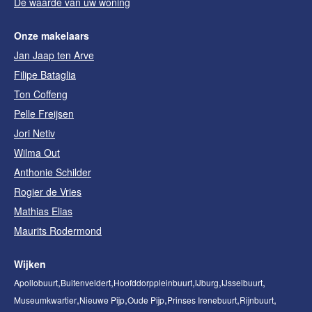
De waarde van uw woning
Onze makelaars
Jan Jaap ten Arve
Filipe Bataglia
Ton Coffeng
Pelle Freijsen
Jori Netiv
Wilma Out
Anthonie Schilder
Rogier de Vries
Mathias Elias
Maurits Rodermond
Wijken
Apollobuurt
Buitenveldert
Hoofddorppleinbuurt
IJburg
IJsselbuurt
Museumkwartier
Nieuwe Pijp
Oude Pijp
Prinses Irenebuurt
Rijnbuurt