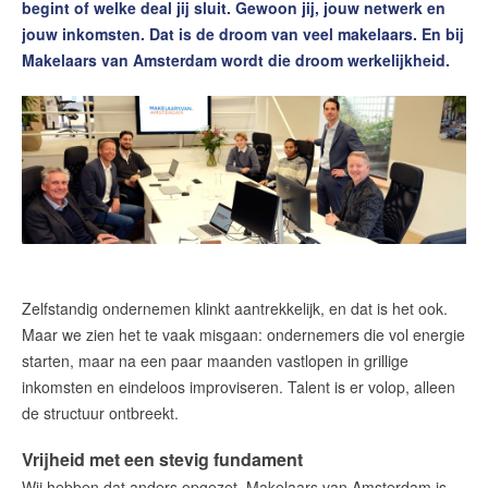
begint of welke deal jij sluit. Gewoon jij, jouw netwerk en
Contact
jouw inkomsten. Dat is de droom van veel makelaars. En bij
Word jij onze nieuwe makelaar?
Makelaars van Amsterdam wordt die droom werkelijkheid.
Woning Waarde Adviesdagen
De waarde van uw woning
Blog
De Amsterdamse woningmarkt
verandert
Lees de blog van
Redactie Makelaars van
Zelfstandig ondernemen klinkt aantrekkelijk, en dat is het ook.
Amsterdam
Maar we zien het te vaak misgaan: ondernemers die vol energie
starten, maar na een paar maanden vastlopen in grillige
inkomsten en eindeloos improviseren. Talent is er volop, alleen
Maak een afspraak
de structuur ontbreekt.
Makelaars van Amsterdam
Vrijheid met een stevig fundament
Wij hebben dat anders opgezet. Makelaars van Amsterdam is