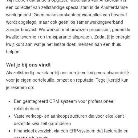
amsterdam@makelaarsvan.nl
een collectief van zelfstandige specialisten in de Amsterdamse
+31 (0)20 333 11 10
woningmarkt. Geen makelaarskantoor waar alles van bovenaf
wordt opgelegd, maar ook geen los samenwerkingsverband
zonder houvast. We werken met bewezen processen, gedeelde
kwaliteitsnormen en transparante afspraken. Zodat jij je energie
English?
kwijt kunt aan wat je het liefste doet: mensen aan een thuis
helpen.
Wat je bij ons vindt
Als zelfstandig makelaar bij ons ben je volledig verantwoordelijk
voor je eigen portefeuille, omzet en reputatie. Tegelijkertijd kun
je rekenen op:
Een geïntegreerd CRM-systeem voor professioneel
relatiebeheer
Vaste verkoop- en aankoopstructuren die voor elke klant
dezelfde kwaliteit garanderen
Financieel overzicht via een ERP-systeem dat facturatie en