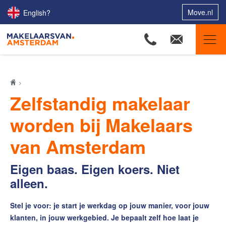
Move.nl
English?
Makelaars van Amsterdam
Ons aanbod
Zelfstandig makelaar
Woningzoekers
worden bij Makelaars
Onze makelaars
van Amsterdam
Onze expertises
Huis verkopen
Eigen baas. Eigen koers. Niet
Huis kopen
alleen.
Uw huis verhuren
Stel je voor: je start je werkdag op jouw manier, voor jouw
Onze diensten
klanten, in jouw werkgebied. Je bepaalt zelf hoe laat je