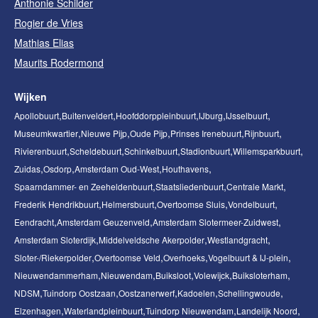
Anthonie Schilder
Rogier de Vries
Mathias Elias
Maurits Rodermond
Wijken
Apollobuurt
Buitenveldert
Hoofddorppleinbuurt
IJburg
IJsselbuurt
Museumkwartier
Nieuwe Pijp
Oude Pijp
Prinses Irenebuurt
Rijnbuurt
Rivierenbuurt
Scheldebuurt
Schinkelbuurt
Stadionbuurt
Willemsparkbuurt
Zuidas
Osdorp
Amsterdam Oud-West
Houthavens
Spaarndammer- en Zeeheldenbuurt
Staatsliedenbuurt
Centrale Markt
Frederik Hendrikbuurt
Helmersbuurt
Overtoomse Sluis
Vondelbuurt
Eendracht
Amsterdam Geuzenveld
Amsterdam Slotermeer-Zuidwest
Amsterdam Sloterdijk
Middelveldsche Akerpolder
Westlandgracht
Sloter-/Riekerpolder
Overtoomse Veld
Overhoeks
Vogelbuurt & IJ-plein
Nieuwendammerham
Nieuwendam
Buiksloot
Volewijck
Buiksloterham
NDSM
Tuindorp Oostzaan
Oostzanerwerf
Kadoelen
Schellingwoude
Elzenhagen
Waterlandpleinbuurt
Tuindorp Nieuwendam
Landelijk Noord