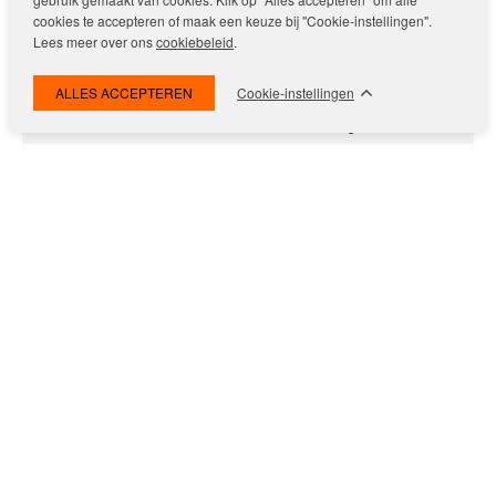
cookies te accepteren of maak een keuze bij "Cookie-instellingen".
Lees meer over ons
cookiebeleid
.
Cookie-instellingen
Interesse? Maak een afspraak!
Pelle Freijsen
Plan zelf online een bezichtiging en vergroot uw kans op
deze woning.
PLAN EEN BEZICHTIGING