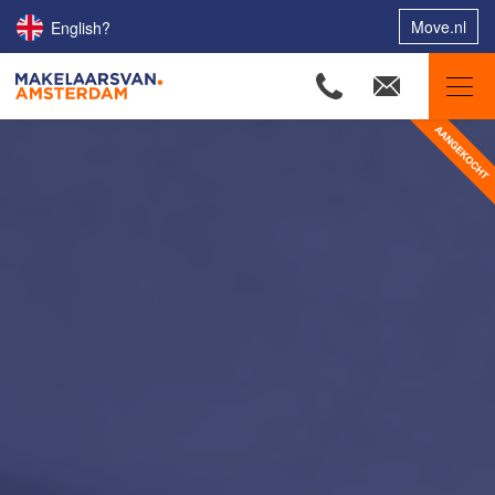
Move.nl
English?
Makelaars van Amsterdam
Ons aanbod
Woningzoekers
Onze makelaars
Onze expertises
Huis verkopen
Huis kopen
Uw huis verhuren
Onze diensten