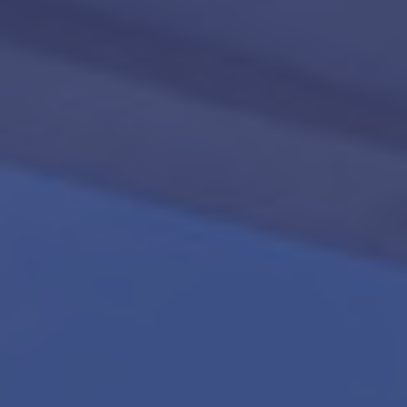
Contact
Word jij onze nieuwe makelaar?
Woning Waarde Adviesdagen
De waarde van uw woning
Blog
De Amsterdamse woningmarkt
verandert
Lees de blog van
Redactie Makelaars van
Amsterdam
Maak een afspraak
Makelaars van Amsterdam