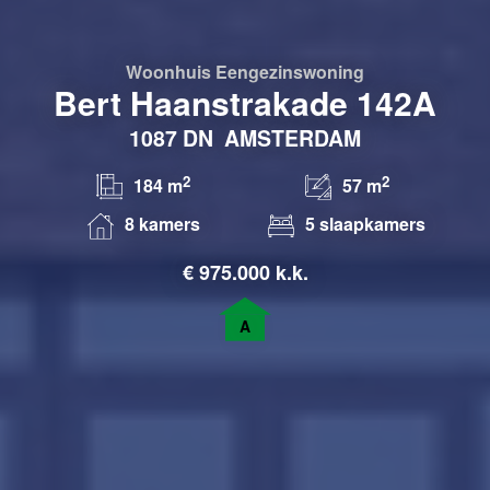
Woonhuis
Eengezinswoning
Bert Haanstrakade 142A
1087 DN
AMSTERDAM
2
2
184 m
57 m
8 kamers
5 slaapkamers
€
975.000 k.k.
A