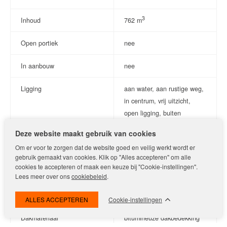
Masterfloor met badkamer en toegang tot het dakterras — een
rustige, lichte verdieping die veel privacy biedt.
3
Inhoud
762 m
Souterrain: Eigen parkeergarage en berging, binnendoor
Open portiek
nee
bereikbaar.
In aanbouw
nee
Bijzonderheden
-Woonoppervlakte ca. 184 m²
Ligging
aan water, aan rustige weg,
-Vier woonlagen en drie buitenruimtes
in centrum, vrij uitzicht,
-Vrij uitzicht over het IJ-meer
-Zonnige tuin op het zuidwesten
open ligging, buiten
-Eigen parkeergarage direct onder de woning
bebouwde kom
Deze website maakt gebruik van cookies
-Vijf slaapkamers en twee badkamers
-Energiezuinig (label A) met 10 zonnepanelen
Om er voor te zorgen dat de website goed en veilig werkt wordt er
Warmwaterinstallatie
stadsverwarming
gebruik gemaakt van cookies. Klik op "Alles accepteren" om alle
-Erfpacht afgekocht tot 2054
cookies te accepteren of maak een keuze bij "Cookie-instellingen".
-Rustige ligging met uitstekende bereikbaarheid
Isolatievormen
dakisolatie, muurisolatie,
Lees meer over ons
cookiebeleid
.
vloerisolatie, dubbel glas,
Alle informatie is met zorg samengesteld om een zo goed
volledig geisoleerd
Cookie-instellingen
mogelijk beeld van de woning te geven. Aan de inhoud kunnen
geen rechten worden ontleend.
Dakmateriaal
bitumineuze dakbedekking