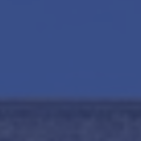
Contact
Word jij onze nieuwe makelaar?
Woning Waarde Adviesdagen
De waarde van uw woning
Blog
De Amsterdamse woningmarkt
verandert
Lees de blog van
Redactie Makelaars van
Amsterdam
Maak een afspraak
Makelaars van Amsterdam