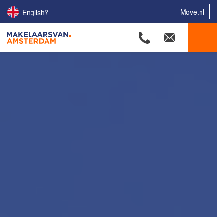
Move.nl
English?
Makelaars van Amsterdam
Ons aanbod
Woningzoekers
Onze makelaars
Onze expertises
Huis verkopen
Huis kopen
Uw huis verhuren
Onze diensten