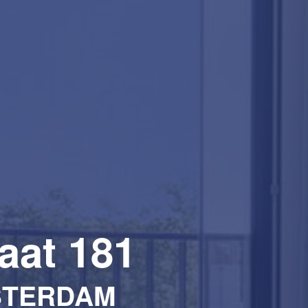
aat 181
STERDAM