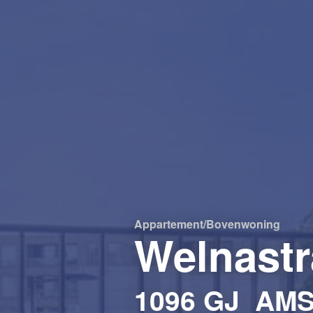
Appartement/bovenwoning
Welnastr
1096 GJ
AM