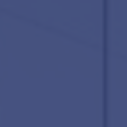
Contact
Word jij onze nieuwe makelaar?
Woning Waarde Adviesdagen
De waarde van uw woning
Blog
De Amsterdamse woningmarkt
verandert
Lees de blog van
Redactie Makelaars van
Amsterdam
Maak een afspraak
Makelaars van Amsterdam