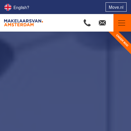
Move.nl
English?
Makelaars van Amsterdam
Ons aanbod
Woningzoekers
Onze makelaars
Onze expertises
Huis verkopen
Huis kopen
Uw huis verhuren
Onze diensten