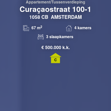
Appartement/tussenverdieping
Curaçaostraat 100-1
1058 CB
AMSTERDAM
2
67 m
4 kamers
3 slaapkamers
€
500.000 k.k.
C