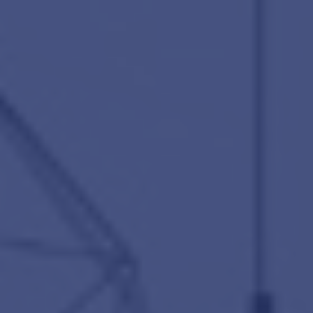
amsterdam@makelaarsvan.nl
+31 (0)20 333 11 10
English?