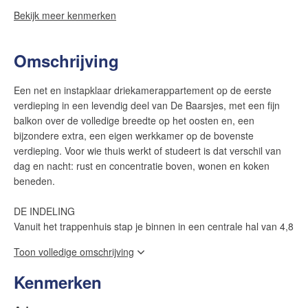
Bekijk meer kenmerken
Omschrijving
Een net en instapklaar driekamerappartement op de eerste
verdieping in een levendig deel van De Baarsjes, met een fijn
balkon over de volledige breedte op het oosten en, een
bijzondere extra, een eigen werkkamer op de bovenste
verdieping. Voor wie thuis werkt of studeert is dat verschil van
dag en nacht: rust en concentratie boven, wonen en koken
beneden.
DE INDELING
Vanuit het trappenhuis stap je binnen in een centrale hal van 4,8
m2 waar alle vertrekken op uitkomen. De woning heeft nog de
Toon volledige omschrijving
oorspronkelijke plattegrond: aan de straatzijde de woonkamer,
in het midden de badkamer en aan de achterzijde de aparte
Kenmerken
keuken die grenst aan twee slaapkamers. Een beproefde
indeling die zich in de praktijk verrassend ruim laat bewonen.