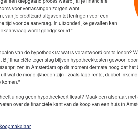
nogal een diepgaand proces waarbij al je financiële
soms voor verrassingen zorgen want
n, van je creditcard uitgaven tot leningen voor een
 tijd voor de aanvraag. In uitzonderlijke gevallen kan
eekaanvraag wordt goedgekeurd.”
bepalen van de hypotheek is: wat is verantwoord om te lenen? Wi
 Bij financiële tegenslag blijven hypotheekkosten gewoon door
huizenprijzen in Amsterdam op dit moment dermate hoog dat het b
uit wat de mogelijkheden zijn - zoals lage rente, dubbel inko
te komen."
heeft u nog geen hypotheekcertificaat? Maak een afspraak me
 weten over de financiële kant van de koop van een huis in Ams
nkoopmakelaar