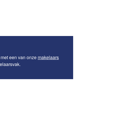
 met een van onze
makelaars
elaarsvak.