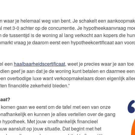
en waar je helemaal weg van bent. Je schakelt een aankoopmakel
n al met 3-0 achter op de concurrentie. Je hypotheekaanvraag m
n de tussentijd is de woning al lang verkocht aan kopers die hu
arkt vraag je daarom eerst een hypotheekcertificaat aan voord
wel een
haalbaarheidscertificaat
, weet je precies waar je aan t
ndien geef je aan dat je de woning kunt betalen en daarmee een 
geen overbodige luxe want verkoopmakelaars doen eigenlijk all
n financiële zekerheid bieden.”
caat?
e komen gaan we eerst om de tafel met een van onze
nafhankelijk en kunnen je alles vertellen over de gang
 hypotheek. Met jouw onafhankelijk financieel
uw aansluit op jouw situatie. Dat begint met het