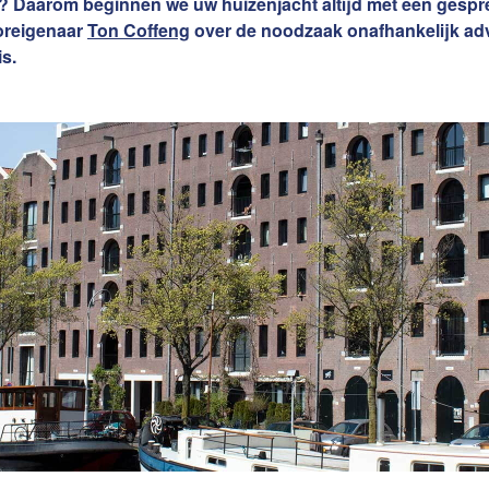
? Daarom beginnen we uw huizenjacht altijd met een gespr
Word jij onze nieuwe makel
oreigenaar
Ton Coffeng
over de noodzaak onafhankelijk adv
s.
e van uw woning