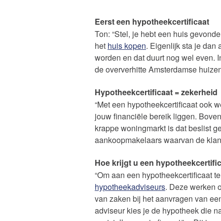
Eerst een hypotheekcertificaat
Ton: “Stel, je hebt een huis gevond
het
huis kopen
. Eigenlijk sta je da
worden en dat duurt nog wel even. I
de oververhitte Amsterdamse huizenm
Hypotheekcertificaat = zekerheid
“Met een hypotheekcertificaat ook 
jouw financiële bereik liggen. Bove
krappe woningmarkt is dat beslist 
aankoopmakelaars waarvan de klante
Hoe krijgt u een hypotheekcertifi
“Om aan een hypotheekcertificaat t
hypotheekadviseurs
. Deze werken o
van zaken bij het aanvragen van een
adviseur kies je de hypotheek die na