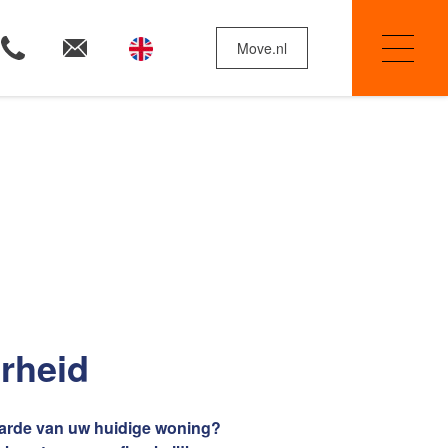
Move.nl
Woningzoekers
Huis verkopen
erheid
Onze diensten
waarde van uw huidige woning?