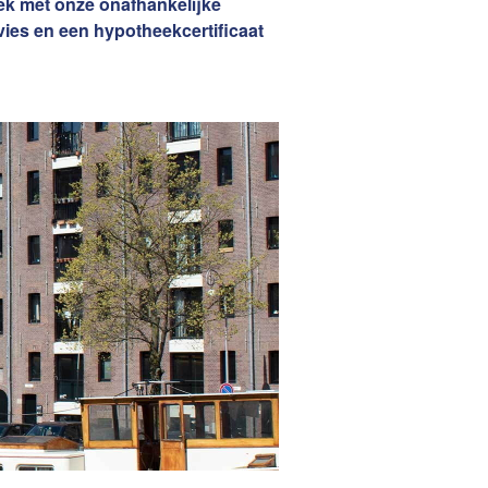
ek met onze onafhankelijke
Woning Waarde Adviesdagen
aar?
ies en een hypotheekcertificaat