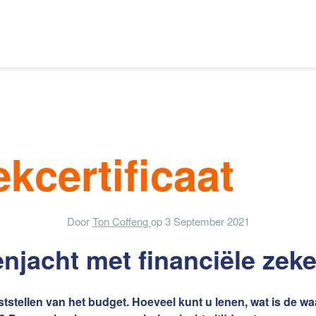
Ons aanbod
s van Amsterdam
kcertificaat
elaars
Onze expertises
Door
Ton Coffeng
op
3 September 2021
njacht met financiële zek
en
Uw huis verhuren
ststellen van het budget. Hoeveel kunt u lenen, wat is de 