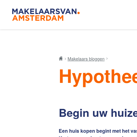
Blog
Makelaar
Makelaars bloggen
Hypothee
Onze mak
De Amsterdamse
Begin uw huize
Huis kop
woningmarkt
verandert
Een huis kopen begint met het va
Lees de blog van
Redactie Makelaars