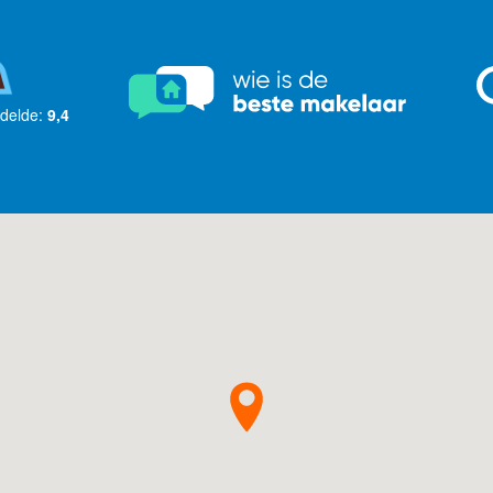
delde:
9,4