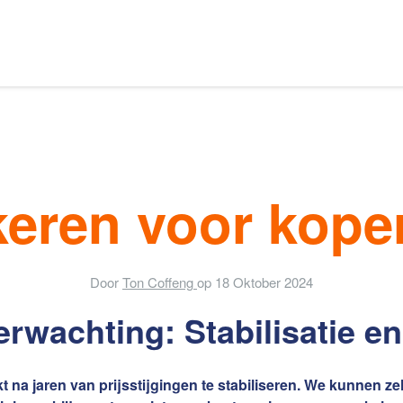
Ons aanbod
s van Amsterdam
eren voor kope
elaars
Onze expertises
Door
Ton Coffeng
op
18 Oktober 2024
wachting: Stabilisatie en
en
Uw huis verhuren
na jaren van prijsstijgingen te stabiliseren. We kunnen zel