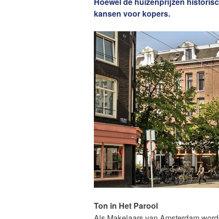
Hoewel de huizenprijzen historis
van Amsterdam
Contact
kansen voor kopers.
De waard
Ton in Het Parool
Als Makelaars van Amsterdam worde