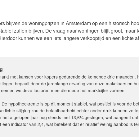
ers blijven de woningprijzen in Amsterdam op een historisch h
biel zullen blijven. De vraag naar woningen blijft groot, maar
ierdoor kunnen we een iets langere verkooptijd en een lichte af
ng
gmarkt met kansen voor kopers gedurende de komende drie maanden. H
tingen bepaalt door de jarenlange ervaring van onze makelaars en 
n nemen we deze factoren mee die mede het marktcijfer vormen:
:
De hypotheekrente is op dit moment stabiel, wat positief is voor de 
e lichte stijging zou de betaalbaarheid echter onder druk kunnen zette
n het afgelopen jaar nog steeds met 13,6% gestegen, wat aangeeft dat d
t een indicator van 2,4, wat betekent dat er relatief weinig aanbod is t