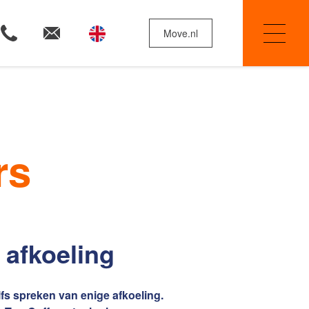
Move.nl
Woningzoekers
rs
Huis verkopen
 afkoeling
Onze diensten
fs spreken van enige afkoeling.