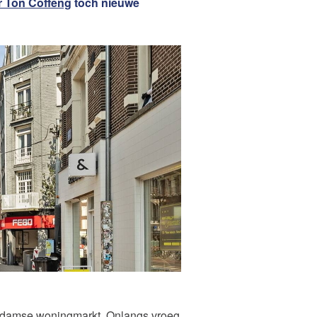
r Ton Coffeng
toch nieuwe
Woning Waarde Adviesdagen
aar?
rdamse woningmarkt. Onlangs vroeg