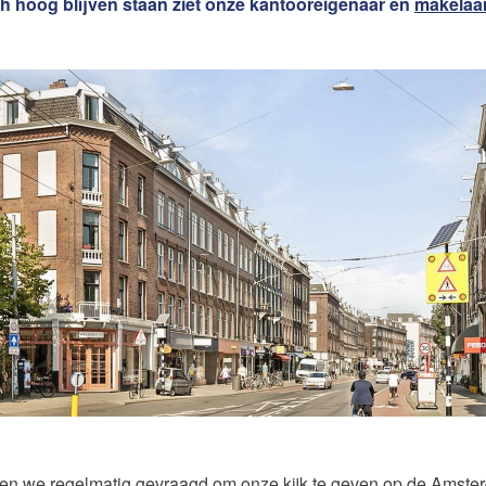
ch hoog blijven staan ziet onze kantooreigenaar en
makelaa
Word jij onze nieuwe makel
e van uw woning
n we regelmatig gevraagd om onze kijk te geven op de Amste