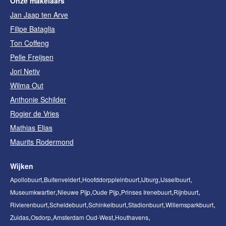
Onze makelaars
Jan Jaap ten Arve
Filipe Bataglia
Ton Coffeng
Pelle Freijsen
Jori Netiv
Wilma Out
Anthonie Schilder
Rogier de Vries
Mathias Elias
Maurits Rodermond
Wijken
Apollobuurt
Buitenveldert
Hoofddorppleinbuurt
IJburg
IJsselbuurt
Museumkwartier
Nieuwe Pijp
Oude Pijp
Prinses Irenebuurt
Rijnbuurt
Rivierenbuurt
Scheldebuurt
Schinkelbuurt
Stadionbuurt
Willemsparkbuurt
Zuidas
Osdorp
Amsterdam Oud-West
Houthavens