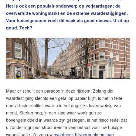
Contact
Het is ook een populair onderwerp op verjaardagen: de
oververhitte woningmarkt en de extreme waardestijgingen.
Word jij onze nieuwe makelaar?
Voor huiseigenaren voelt dit vaak als goed nieuws. U zit op
Woning Waarde Adviesdagen
goud. Toch?
De waarde van uw woning
Blog
De Amsterdamse woningmarkt
verandert
Lees de blog van
Redactie Makelaars van
Amsterdam
Maar er schuilt een paradox in deze rijkdom. Zolang die
waardestijging slechts een getal op papier blijft, is het in feite
een virtuele realiteit waar u in het dagelijks leven weinig van
Maak een afspraak
merkt. Sterker nog, in een stad waar woningen zo
bovengemiddeld in waarde zijn gestegen, is het risico reëel dat
Makelaars van Amsterdam
u zonder ingrijpen structureel te veel betaalt voor uw huidige
woonsituatie. Zo zou uw
hypotheek bijvoorbeeld omlaag