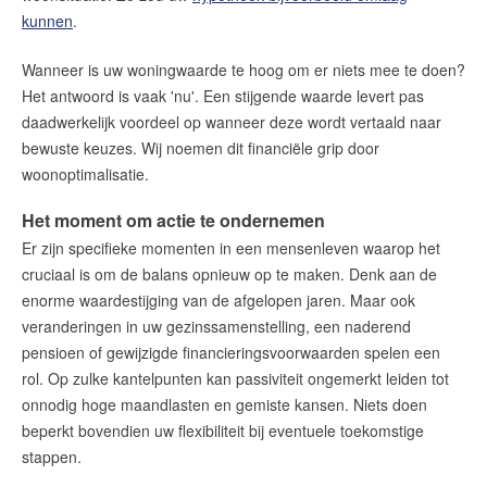
amsterdam@makelaarsvan.nl
kunnen
.
+31 (0)20 333 11 10
Wanneer is uw woningwaarde te hoog om er niets mee te doen?
Het antwoord is vaak 'nu'. Een stijgende waarde levert pas
daadwerkelijk voordeel op wanneer deze wordt vertaald naar
English?
bewuste keuzes. Wij noemen dit financiële grip door
woonoptimalisatie.
Het moment om actie te ondernemen
Er zijn specifieke momenten in een mensenleven waarop het
cruciaal is om de balans opnieuw op te maken. Denk aan de
enorme waardestijging van de afgelopen jaren. Maar ook
veranderingen in uw gezinssamenstelling, een naderend
pensioen of gewijzigde financieringsvoorwaarden spelen een
rol. Op zulke kantelpunten kan passiviteit ongemerkt leiden tot
onnodig hoge maandlasten en gemiste kansen. Niets doen
beperkt bovendien uw flexibiliteit bij eventuele toekomstige
stappen.