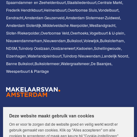
Spaarndammer- en Zeeheldenbuurt
Staatsliedenbuurt
Centrale Markt
Frederik Hendrikbuurt
Helmersbuurt
Overtoomse Sluis
Vondelbuurt
Eendracht
Amsterdam Geuzenveld
Amsterdam Slotermeer-Zuidwest
Amsterdam Sloterdijk
Middelveldsche Akerpolder
Westlandgracht
Sloter-/Riekerpolder
Overtoomse Veld
Overhoeks
Vogelbuurt & IJ-plein
Nieuwendammerham
Nieuwendam
Buiksloot
Volewijck
Buiksloterham
NDSM
Tuindorp Oostzaan
Oostzanerwerf
Kadoelen
Schellingwoude
Elzenhagen
Waterlandpleinbuurt
Tuindorp Nieuwendam
Landelijk Noord
Banne Buiksloot
Buikslotermeer
Watergraafsmeer
De Baarsjes
Weesperbuurt & Plantage
Volg ons op:
Deze website maakt gebruik van cookies
Om er voor te zorgen dat de website goed en veilig werkt wordt er
gebruik gemaakt van cookies. Klik op "Alles accepteren" om alle
cookies te accepteren of maak een keuze bij "Cookie-instellingen".