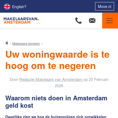
Move.nl
English?
Makelaars van Amsterdam
Makelaars bloggen
Ons aanbod
Uw woningwaarde is te
Woningzoekers
hoog om te negeren
Onze makelaars
Onze expertises
Door
Redactie Makelaars van Amsterdam
op
20 Februari
Huis verkopen
2026
Huis kopen
Waarom niets doen in Amsterdam
Uw huis verhuren
geld kost
Onze diensten
Dagelijks zien we hoe de huizenprijzen zich ontwikkelen.