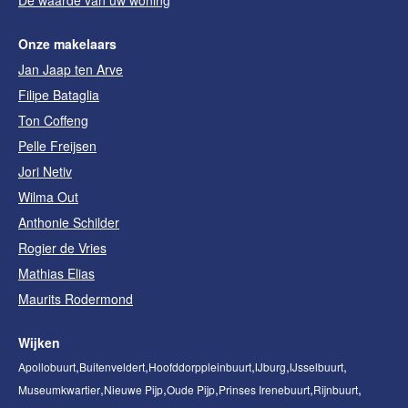
Onze makelaars
Jan Jaap ten Arve
Filipe Bataglia
Ton Coffeng
Pelle Freijsen
Jori Netiv
Wilma Out
Anthonie Schilder
Rogier de Vries
Mathias Elias
Maurits Rodermond
Wijken
Apollobuurt
Buitenveldert
Hoofddorppleinbuurt
IJburg
IJsselbuurt
Museumkwartier
Nieuwe Pijp
Oude Pijp
Prinses Irenebuurt
Rijnbuurt