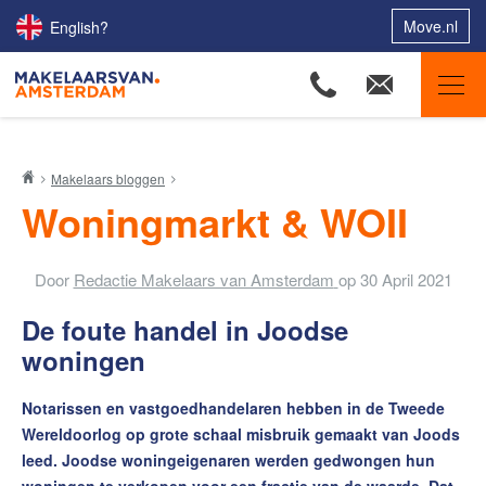
Move.nl
English?
Makelaars van Amsterdam
Makelaars bloggen
Ons aanbod
Woningmarkt & WOII
Woningzoekers
Onze makelaars
Door
Redactie Makelaars van Amsterdam
op
30 April 2021
Onze expertises
De foute handel in Joodse
Huis verkopen
woningen
Huis kopen
Notarissen en vastgoedhandelaren hebben in de Tweede
Uw huis verhuren
Wereldoorlog op grote schaal misbruik gemaakt van Joods
leed. Joodse woningeigenaren werden gedwongen hun
Onze diensten