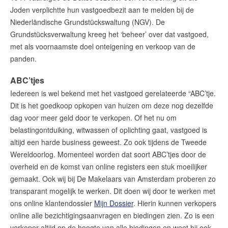
amsterdam@makelaarsvan.nl
Joden verplichtte hun vastgoedbezit aan te melden bij de
+31 (0)20 333 11 10
Niederländische Grundstückswaltung (NGV). De
Grundstücksverwaltung kreeg het ‘beheer’ over dat vastgoed,
met als voornaamste doel onteigening en verkoop van de
panden.
English?
ABC’tjes
Iedereen is wel bekend met het vastgoed gerelateerde “ABC’tje.
Dit is het goedkoop opkopen van huizen om deze nog dezelfde
dag voor meer geld door te verkopen. Of het nu om
belastingontduiking, witwassen of oplichting gaat, vastgoed is
altijd een harde business geweest. Zo ook tijdens de Tweede
Wereldoorlog. Momenteel worden dat soort ABC’tjes door de
overheid en de komst van online registers een stuk moeilijker
gemaakt. Ook wij bij De Makelaars van Amsterdam proberen zo
transparant mogelijk te werken. Dit doen wij door te werken met
ons online klantendossier
Mijn Dossier
. Hierin kunnen verkopers
online alle bezichtigingsaanvragen en biedingen zien. Zo is een
verkoper altijd op de hoogte van alle biedingen en weet hij ook