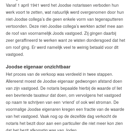
Vanaf 1 april 1941 werd het Joodse notarissen verboden hun
werk voort te zetten, wat natuurlijk werd overgenomen door hun
niet-Joodse collega’s die geen enkele vorm van tegensputteren
vertoonden. Deze niet-Joodse collega’s werkten actief mee aan
de roof van voornamelijk Joods vastgoed. Zij gingen daarbij
zeer geraffineerd te werken want ze wisten dondersgoed dat het
om roof ging. Er werd namelijk veel te weinig betaald voor dit
vastgoed.
Joodse eigenaar onzichtbaar
Het proces van de verkoop was verdeeld in twee stappen.
Allereerst moest de Joodse eigenaar gedwongen afstand doen
van zijn vastgoed. De notaris bepaalde hierbij de waarde of liet
een bevriende taxateur dat doen, om vervolgens het vastgoed
op naam te schrijven van een ‘vriend’ of ook wel stroman. De
voormalige Joodse eigenaren kregen een fractie van de waarde
van het vastgoed. Vaak nog op de dezelfde dag verkocht de
notaris het bezit door aan een particulier die niet meer kon zien
dat het bezit afkomstig was van Joden.