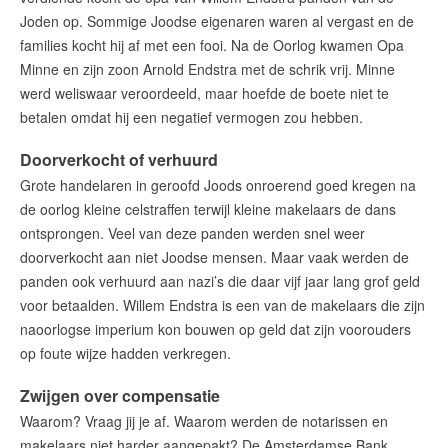
Joden op. Sommige Joodse eigenaren waren al vergast en de
families kocht hij af met een fooi. Na de Oorlog kwamen Opa
Minne en zijn zoon Arnold Endstra met de schrik vrij. Minne
werd weliswaar veroordeeld, maar hoefde de boete niet te
betalen omdat hij een negatief vermogen zou hebben.
Doorverkocht of verhuurd
Grote handelaren in geroofd Joods onroerend goed kregen na
de oorlog kleine celstraffen terwijl kleine makelaars de dans
ontsprongen. Veel van deze panden werden snel weer
doorverkocht aan niet Joodse mensen. Maar vaak werden de
panden ook verhuurd aan nazi’s die daar vijf jaar lang grof geld
voor betaalden. Willem Endstra is een van de makelaars die zijn
naoorlogse imperium kon bouwen op geld dat zijn voorouders
op foute wijze hadden verkregen.
Zwijgen over compensatie
Waarom? Vraag jij je af. Waarom werden de notarissen en
makelaars niet harder aangepakt? De Amsterdamse Bank,