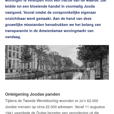
woningen te verkopen voor een fractie van de waarde. Dat
Contact
leidde tot een bloeiende handel in voormalig Joods
vastgoed. Vooral omdat de oorspronkelijke eigenaar
Word jij onze nieuwe makelaar?
onzichtbaar werd gemaakt. Aan de hand van deze
Woning Waarde Adviesdagen
gruwelijke misstanden benadrukken we het belang van
transparantie in de Amsterdamse woningmarkt van
De waarde van uw woning
vandaag.
Blog
De Amsterdamse woningmarkt
verandert
Lees de blog van
Redactie Makelaars van
Amsterdam
Maak een afspraak
Onteigening Joodse panden
Tijdens de Tweede Wereldoorlog woonden er zo’n 62.000
Makelaars van Amsterdam
Joodse mensen op circa 22.000 adressen. Vanaf 11 augustus
1941 vaardigde de Duitse bezetter een verordening uit die