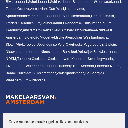
Rivierenbuurt
Scheldebuurt
Schinkelbuurt
Stadionbuurt
Willemsparkbuurt
Zuidas
Osdorp
Amsterdam Oud-West
Houthavens
Spaarndammer- en Zeeheldenbuurt
Staatsliedenbuurt
Centrale Markt
Frederik Hendrikbuurt
Helmersbuurt
Overtoomse Sluis
Vondelbuurt
Eendracht
Amsterdam Geuzenveld
Amsterdam Slotermeer-Zuidwest
Amsterdam Sloterdijk
Middelveldsche Akerpolder
Westlandgracht
Sloter-/Riekerpolder
Overtoomse Veld
Overhoeks
Vogelbuurt & IJ-plein
Nieuwendammerham
Nieuwendam
Buiksloot
Volewijck
Buiksloterham
NDSM
Tuindorp Oostzaan
Oostzanerwerf
Kadoelen
Schellingwoude
Elzenhagen
Waterlandpleinbuurt
Tuindorp Nieuwendam
Landelijk Noord
Banne Buiksloot
Buikslotermeer
Watergraafsmeer
De Baarsjes
Weesperbuurt & Plantage
Volg ons op:
Deze website maakt gebruik van cookies