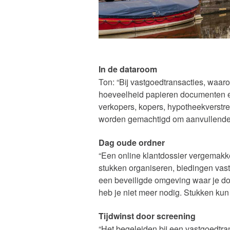
In de dataroom
Ton: “Bij vastgoedtransacties, waar
hoeveelheid papieren documenten 
verkopers, kopers, hypotheekverstr
worden gemachtigd om aanvullende in
Dag oude ordner
“Een online klantdossier vergemakke
stukken organiseren, biedingen vas
een beveiligde omgeving waar je do
heb je niet meer nodig. Stukken kun 
Tijdwinst door screening
“Het begeleiden bij een vastgoedtran