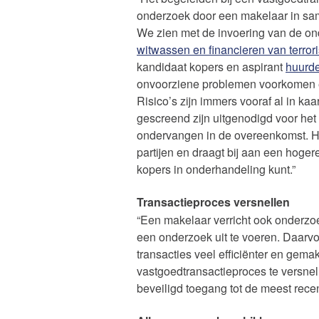
onderzoek door een makelaar in sa
We zien met de invoering van de on
witwassen en financieren van terror
kandidaat kopers en aspirant
huurd
onvoorziene problemen voorkomen 
Risico’s zijn immers vooraf al in ka
gescreend zijn uitgenodigd voor he
ondervangen in de overeenkomst. He
partijen en draagt bij aan een hoge
kopers in onderhandeling kunt.”
Transactieproces versnellen
“Een makelaar verricht ook onderzoe
een onderzoek uit te voeren. Daarvo
transacties veel efficiënter en gemak
vastgoedtransactieproces te versnell
beveiligd toegang tot de meest rece