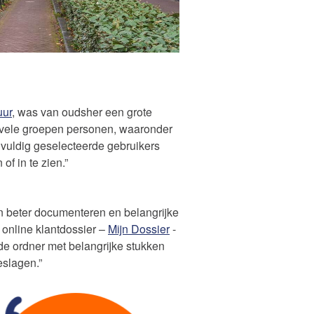
uur
, was van oudsher een grote
vele groepen personen, waaronder
gvuldig geselecteerde gebruikers
f in te zien.”
in beter documenteren en belangrijke
online klantdossier –
Mijn Dossier
-
e ordner met belangrijke stukken
eslagen.”