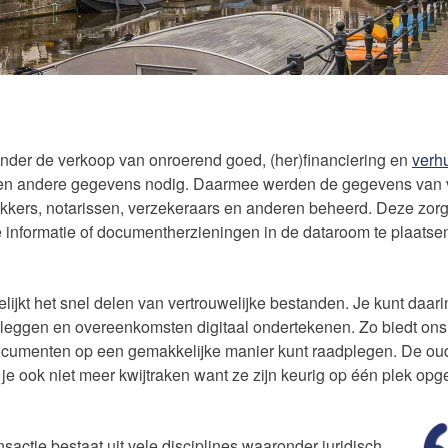
onder de verkoop van onroerend goed, (her)financiering en
verh
en andere gegevens nodig. Daarmee werden de gegevens van 
ekkers, notarissen, verzekeraars en anderen beheerd. Deze zor
formatie of documentherzieningen in de dataroom te plaatsen o
lijkt het snel delen van vertrouwelijke bestanden. Je kunt daar
tleggen en overeenkomsten digitaal ondertekenen. Zo biedt ons 
cumenten op een gemakkelijke manier kunt raadplegen. De oud
je ook niet meer kwijtraken want ze zijn keurig op één plek opg
sactie bestaat uit vele disciplines waaronder juridisch