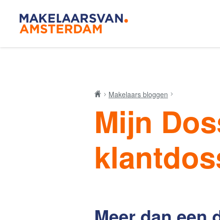
Blog
Makelaar
Makelaars bloggen
Mijn Dos
Onze mak
klantdos
De Amsterdamse
Huis kop
woningmarkt
verandert
Meer dan een di
Lees de blog van
Redactie Makelaars