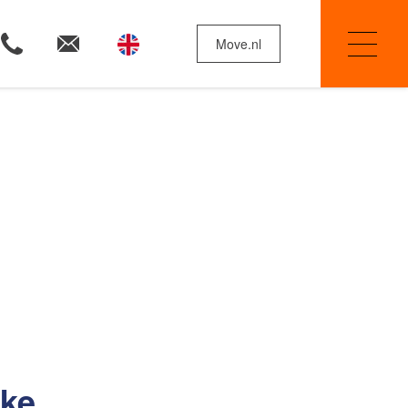
Move.nl
Woningzoekers
Huis verkopen
Onze diensten
jke