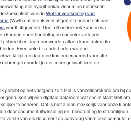
menwerking met hypotheekadviseurs en notarissen.
derzoeksplicht van de
Wet ter voorkoming van
isme
(Wwft) dat er ook veel uitgebreid onderzoek naar
ers
wordt uitgevoerd. Door dit onderzoek kunnen we
en kunnen onderhandelingen soepeler verlopen.
art gebracht en daardoor worden alleen kandidaten die
t bieden. Eventuele bijzonderheden worden
t werkt tijd- en daarmee kostenbesparend voor alle
re opbrengst doordat je met meer gekwalificeerde
k gericht op het vastgoed zelf. Het is vanzelfsprekend om bij d
or gebruiken wij een digitale dataroom wat ons in staat stelt 
kelijker te beheren. Dat is niet alleen makkelijk voor onze klante
en door documentuitwisseling en -beoordeling te stroomlijnen. A
nte versie van elk document op aanvraag vanaf elke computer op