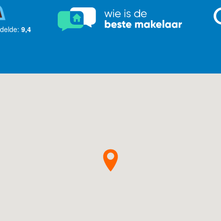
delde:
9,4