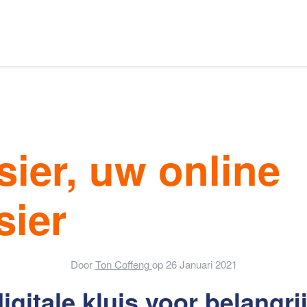
Ons aanbod
s van Amsterdam
sier, uw online
elaars
Onze expertises
sier
en
Uw huis verhuren
Door
Ton Coffeng
op
26 Januari 2021
gitale kluis voor belangri