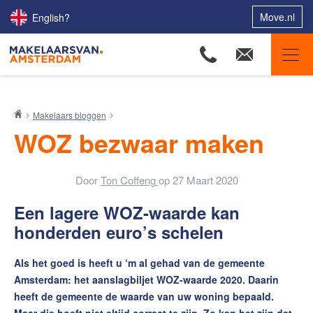
Move.nl
English?
Makelaars van Amsterdam
Makelaars bloggen
Ons aanbod
WOZ bezwaar maken
Woningzoekers
Onze makelaars
Door
Ton Coffeng
op
27 Maart 2020
Onze expertises
Een lagere WOZ-waarde kan
Huis verkopen
honderden euro’s schelen
Huis kopen
Als het goed is heeft u ‘m al gehad van de gemeente
Uw huis verhuren
Amsterdam: het aanslagbiljet WOZ-waarde 2020. Daarin
heeft de gemeente de waarde van uw woning bepaald.
Onze diensten