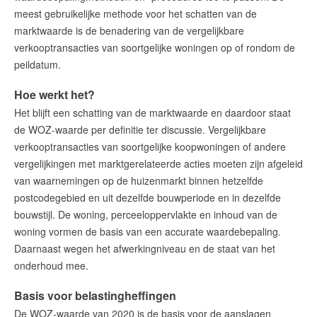
amsterdam@makelaarsvan.nl
meest gebruikelijke methode voor het schatten van de
+31 (0)20 333 11 10
marktwaarde is de benadering van de vergelijkbare
verkooptransacties van soortgelijke woningen op of rondom de
peildatum.
English?
Hoe werkt het?
Het blijft een schatting van de marktwaarde en daardoor staat
de WOZ-waarde per definitie ter discussie. Vergelijkbare
verkooptransacties van soortgelijke koopwoningen of andere
vergelijkingen met marktgerelateerde acties moeten zijn afgeleid
van waarnemingen op de huizenmarkt binnen hetzelfde
postcodegebied en uit dezelfde bouwperiode en in dezelfde
bouwstijl. De woning, perceeloppervlakte en inhoud van de
woning vormen de basis van een accurate waardebepaling.
Daarnaast wegen het afwerkingniveau en de staat van het
onderhoud mee.
Basis voor belastingheffingen
De WOZ-waarde van 2020 is de basis voor de aanslagen