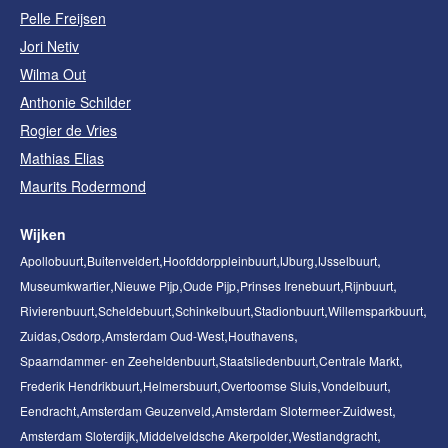
Pelle Freijsen
Jori Netiv
Wilma Out
Anthonie Schilder
Rogier de Vries
Mathias Elias
Maurits Rodermond
Wijken
Apollobuurt
Buitenveldert
Hoofddorppleinbuurt
IJburg
IJsselbuurt
Museumkwartier
Nieuwe Pijp
Oude Pijp
Prinses Irenebuurt
Rijnbuurt
Rivierenbuurt
Scheldebuurt
Schinkelbuurt
Stadionbuurt
Willemsparkbuurt
Zuidas
Osdorp
Amsterdam Oud-West
Houthavens
Spaarndammer- en Zeeheldenbuurt
Staatsliedenbuurt
Centrale Markt
Frederik Hendrikbuurt
Helmersbuurt
Overtoomse Sluis
Vondelbuurt
Eendracht
Amsterdam Geuzenveld
Amsterdam Slotermeer-Zuidwest
Amsterdam Sloterdijk
Middelveldsche Akerpolder
Westlandgracht