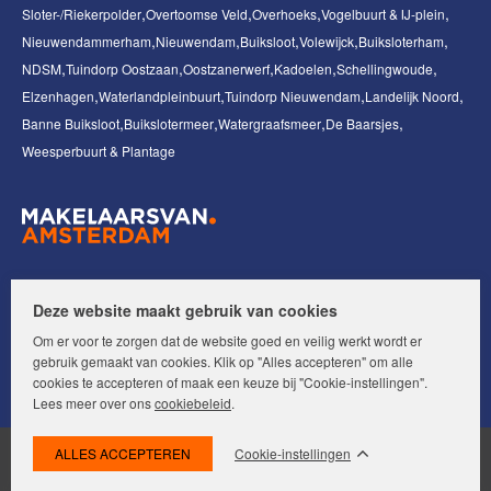
Sloter-/Riekerpolder
Overtoomse Veld
Overhoeks
Vogelbuurt & IJ-plein
Nieuwendammerham
Nieuwendam
Buiksloot
Volewijck
Buiksloterham
NDSM
Tuindorp Oostzaan
Oostzanerwerf
Kadoelen
Schellingwoude
Elzenhagen
Waterlandpleinbuurt
Tuindorp Nieuwendam
Landelijk Noord
Banne Buiksloot
Buikslotermeer
Watergraafsmeer
De Baarsjes
Weesperbuurt & Plantage
Volg ons op:
Deze website maakt gebruik van cookies
Om er voor te zorgen dat de website goed en veilig werkt wordt er
gebruik gemaakt van cookies. Klik op "Alles accepteren" om alle
cookies te accepteren of maak een keuze bij "Cookie-instellingen".
Lees meer over ons
cookiebeleid
.
Cookie-instellingen
© Makelaars van Amsterdam. Alle rechten voorbehouden.
Disclaimer
|
Privacyverklaring