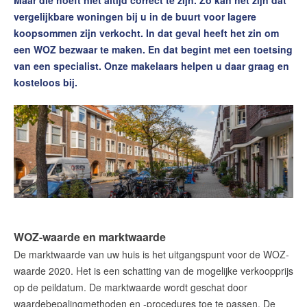
Maar die hoeft niet altijd correct te zijn. Zo kan het zijn dat
Contact
vergelijkbare woningen bij u in de buurt voor lagere
koopsommen zijn verkocht. In dat geval heeft het zin om
Word jij onze nieuwe makelaar?
een WOZ bezwaar te maken. En dat begint met een toetsing
Woning Waarde Adviesdagen
van een specialist. Onze makelaars helpen u daar graag en
kosteloos bij.
De waarde van uw woning
Blog
De Amsterdamse woningmarkt
verandert
Lees de blog van
Redactie Makelaars van
Amsterdam
WOZ-waarde en marktwaarde
Maak een afspraak
De marktwaarde van uw huis is het uitgangspunt voor de WOZ-
waarde 2020. Het is een schatting van de mogelijke verkoopprijs
Makelaars van Amsterdam
op de peildatum. De marktwaarde wordt geschat door
waardebepalingmethoden en -procedures toe te passen. De