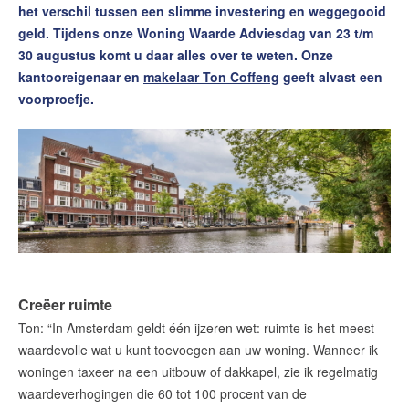
het verschil tussen een slimme investering en weggegooid
Contact
geld. Tijdens onze Woning Waarde Adviesdag van 23 t/m
Word jij onze nieuwe makelaar?
30 augustus komt u daar alles over te weten. Onze
kantooreigenaar en
makelaar Ton Coffeng
geeft alvast een
Woning Waarde Adviesdagen
voorproefje.
De waarde van uw woning
Blog
De Amsterdamse woningmarkt
verandert
Lees de blog van
Redactie Makelaars van
Amsterdam
Creëer ruimte
Maak een afspraak
Ton: “In Amsterdam geldt één ijzeren wet: ruimte is het meest
waardevolle wat u kunt toevoegen aan uw woning. Wanneer ik
woningen taxeer na een uitbouw of dakkapel, zie ik regelmatig
Makelaars van Amsterdam
waardeverhogingen die 60 tot 100 procent van de