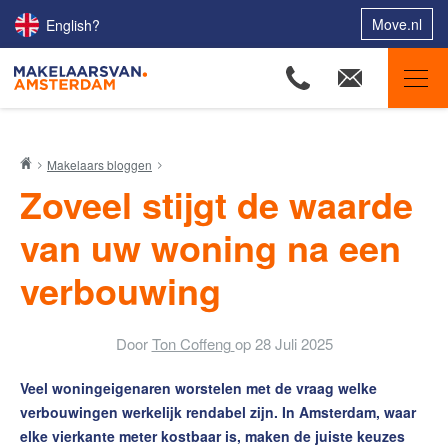
Move.nl
English?
Makelaars van Amsterdam
Makelaars bloggen
Ons aanbod
Zoveel stijgt de waarde
Woningzoekers
van uw woning na een
Onze makelaars
verbouwing
Onze expertises
Huis verkopen
Door
Ton Coffeng
op
28 Juli 2025
Huis kopen
Veel woningeigenaren worstelen met de vraag welke
Uw huis verhuren
verbouwingen werkelijk rendabel zijn. In Amsterdam, waar
Onze diensten
elke vierkante meter kostbaar is, maken de juiste keuzes