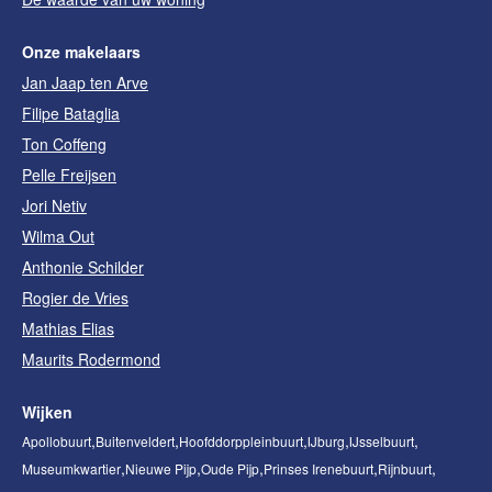
Onze makelaars
Jan Jaap ten Arve
Filipe Bataglia
Ton Coffeng
Pelle Freijsen
Jori Netiv
Wilma Out
Anthonie Schilder
Rogier de Vries
Mathias Elias
Maurits Rodermond
Wijken
Apollobuurt
Buitenveldert
Hoofddorppleinbuurt
IJburg
IJsselbuurt
Museumkwartier
Nieuwe Pijp
Oude Pijp
Prinses Irenebuurt
Rijnbuurt