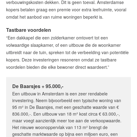
amsterdam@makelaarsvan.nl
verbouwingskosten dekken. Dit is geen toeval. Amsterdamse
+31 (0)20 333 11 10
kopers betalen graag een premie voor extra leefruimte, vooral
omdat het aanbod van ruime woningen beperkt is.
Tastbare voordelen
“Een dakkapel die een zolderkamer omtovert tot een
English?
volwaardige slaapkamer, of een uitbouw die de woonkamer
uitbreidt naar de tuin, spreken tot de verbeelding van potentiële
kopers. Deze investeringen resoneren omdat ze tastbare
voordelen bieden die elke bewoner direct waardeert.”
De Baarsjes + 95.000,-
Een uitbouw in Amsterdam is een zeer rendabele
investering. Neem bijvoorbeeld een typische woning van
95 m² in De Baarsjes, met een geschatte waarde van €
836.000,-. Een uitbouw van 18 m² kost circa € 63.000,-,
maar voegt aanzienlijk meer toe aan de verkoopwaarde.
Het nieuwe woonoppervlak van 113 m² brengt de
geschatte marktwaarde op bijna een miljoen euro, een