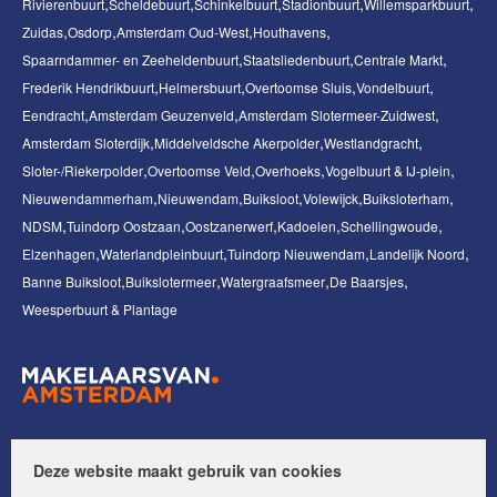
Rivierenbuurt
Scheldebuurt
Schinkelbuurt
Stadionbuurt
Willemsparkbuurt
Zuidas
Osdorp
Amsterdam Oud-West
Houthavens
Spaarndammer- en Zeeheldenbuurt
Staatsliedenbuurt
Centrale Markt
Frederik Hendrikbuurt
Helmersbuurt
Overtoomse Sluis
Vondelbuurt
Eendracht
Amsterdam Geuzenveld
Amsterdam Slotermeer-Zuidwest
Amsterdam Sloterdijk
Middelveldsche Akerpolder
Westlandgracht
Sloter-/Riekerpolder
Overtoomse Veld
Overhoeks
Vogelbuurt & IJ-plein
Nieuwendammerham
Nieuwendam
Buiksloot
Volewijck
Buiksloterham
NDSM
Tuindorp Oostzaan
Oostzanerwerf
Kadoelen
Schellingwoude
Elzenhagen
Waterlandpleinbuurt
Tuindorp Nieuwendam
Landelijk Noord
Banne Buiksloot
Buikslotermeer
Watergraafsmeer
De Baarsjes
Weesperbuurt & Plantage
Volg ons op:
Deze website maakt gebruik van cookies